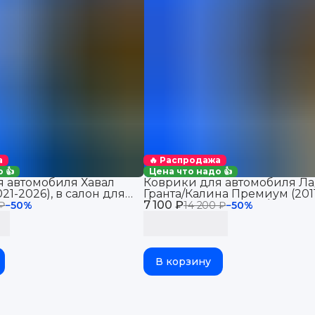
а
🔥 Распродажа
 👍
Цена что надо 👍
 автомобиля Хавал
Коврики для автомобиля Ла
21-2026), в салон для
Гранта/Калина Премиум (201
Haval Jolion 2WD
7 100 ₽
2026), Датсун Ми-До/Он-До 
 ₽
−
50
%
14 200 ₽
−
50
%
В корзину