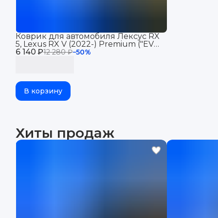
Коврик для автомобиля Лексус RX
5, Lexus RX V (2022-) Premium ("EVA
6 140 ₽
3D") в багажник
12 280 ₽
−
50
%
В корзину
Хиты продаж