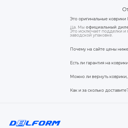
О
Это оригинальные коврики 
Да. Мы
официальный диле
Это исключает подделки и 
заводской упаковке.
Почему на сайте цены ниже
На
delform.shop
нет комис
посредников.
Есть ли гарантия на коврик
Да, на все коврики дейс
производственный дефект –
Можно ли вернуть коврики,
Да. По закону у Вас есть
7 
условии сохранения товарн
Как и за сколько доставите
Бесплатно доставим
по в
до 7 рабочих дней в зависи