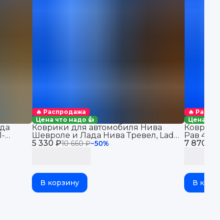
🔥 Распродажа
🔥 Распр
Цена что надо 👍
Цена что
да
Коврики для автомобиля Нива
Коврики
1-
Шевроле и Лада Нива Тревел, Lada
Рав 4 (2
в салон
5 330 ₽
Niva Travel & Chevrolet Niva
7 870 ₽
автомоби
10 660 ₽
−
50
%
1
бортикам
В корзину
В корз