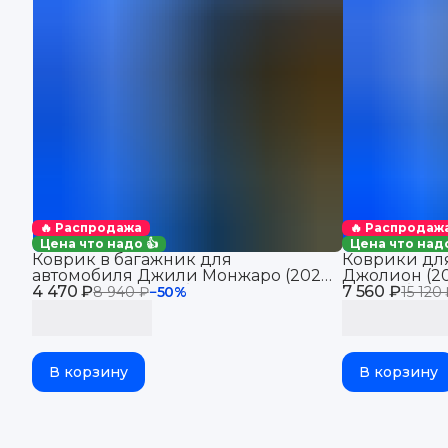
🔥 Распродажа
🔥 Распродаж
Цена что надо 👍
Цена что надо
Коврик в багажник для
Коврики для
автомобиля Джили Монжаро (2021-
Джолион (20
4 470 ₽
2025), для автомобиля Geely
7 560 ₽
автомобиля 
8 940 ₽
−
50
%
15 120
Monjaro, EVA 3D
В корзину
В корзину