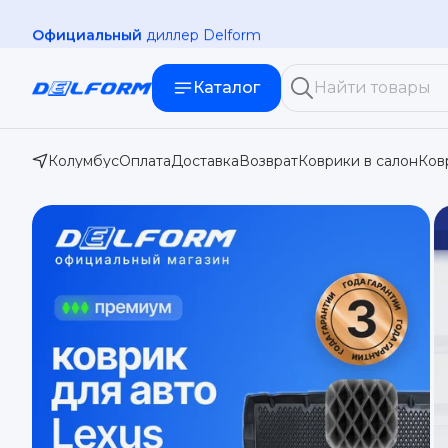
Официальный
диллер Delform
Каталог
Колумбус
Оплата
Доставка
Возврат
Коврики в салон
Ков