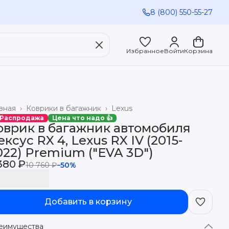
8 (800) 550-55-27
Избранное
Войти
Корзина
вная
›
Коврики в багажник
›
Lexus
 Распродажа
Цена что надо 👍
оврик в багажник автомобиля
ексус RX 4, Lexus RX IV (2015-
022) Premium ("EVA 3D")
380 ₽
10 760 ₽
−
50
%
Добавить в корзину
еимущества