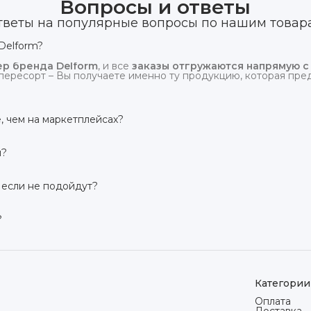
Вопросы и ответы
тветы на популярные вопросы по нашим товар
Delform?
р бренда Delform
, и все
заказы отгружаются напрямую с
пересорт – Вы получаете именно ту продукцию, которая предс
, чем на маркетплейсах?
сий маркетплейсов
. Плюс отгрузка идёт
напрямую со скл
и?
твует гарантия производителя 3 года
. Если в течение это
 заменим товар или вернём деньги.
 если не подойдут?
дней на возврат товара
, заказанного дистанционно,
без об
ого вида. Если коврик не подошёл – оформим возврат или об
?
сей России транспортными компаниями (Яндекс Доставка, Ozo
мости от региона. Отправляем в течение 1 рабочего дня пос
Категории
Оплата