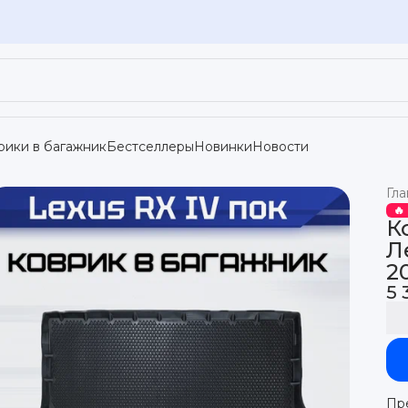
рики в багажник
Бестселлеры
Новинки
Новости
Гла
🔥
К
Л
2
5 
Пр