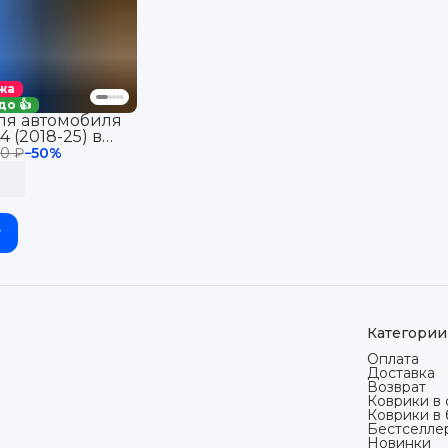
жа
до 👍
ля автомобиля
4 (2018-25) в
автомобиля
40 ₽
−
50
%
50) АКПП с
эва, eva
у
Категории
Оплата
Доставка
Возврат
Коврики в 
Коврики в
Бестселле
Новинки