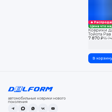
🔥 Распрода
Цена что на
Коврики д
Тойота Рав 
7 870 ₽
салон для 
15 7
Toyota (XA
бортиками, 
В корзин
автомобильные коврики нового
поколения