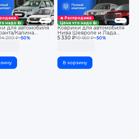
продажа
🔥 Распродажа
то надо 👍
Цена что надо 👍
ки для автомобиля
Коврики для автомобиля
ранта/Калина
Нива Шевроле и Лада
ум, Датсун Ми-До/
5 330 ₽
Нива Тревел, Lada Niva
14 200 ₽
−
50
%
10 660 ₽
−
50
%
в салон
Travel & Chevrolet Niva
рзину
В корзину