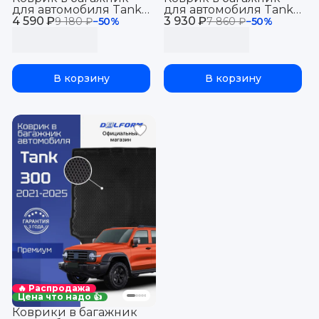
для автомобиля Tank
для автомобиля Tank
4 590 ₽
500 (Гибрид), Танк 500
3 930 ₽
500, Танк 500 с
9 180 ₽
−
50
%
7 860 ₽
−
50
%
с бортиками, эва, eva
бортиками, эва, eva
В корзину
В корзину
🔥 Распродажа
Цена что надо 👍
Коврики в багажник