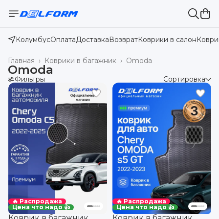
Колумбус
Оплата
Доставка
Возврат
Коврики в салон
Коври
Главная
›
Коврики в багажник
›
Omoda
Omoda
Фильтры
Сортировка
🔥 Распродажа
🔥 Распродажа
Цена что надо 👍
Цена что надо 👍
Коврик в багажник
Коврик в багажник