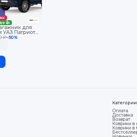
жа
до 👍
багажник для
я УАЗ Патриот
коврик для
0 ₽
−
50
%
 UAZ Patriot
у
Категории
Оплата
Доставка
Возврат
Коврики в 
Коврики в
Бестселле
Новинки