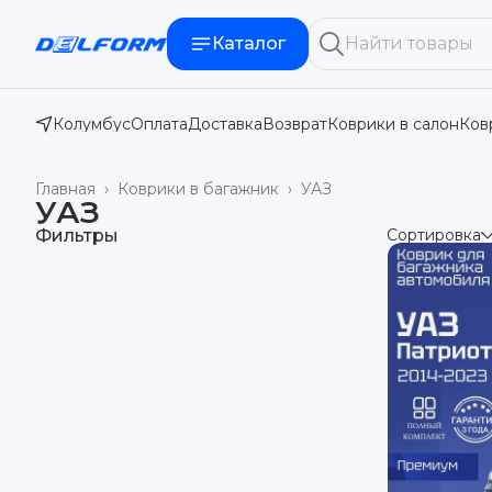
Каталог
Колумбус
Оплата
Доставка
Возврат
Коврики в салон
Ков
Главная
›
Коврики в багажник
›
УАЗ
УАЗ
Фильтры
Сортировка