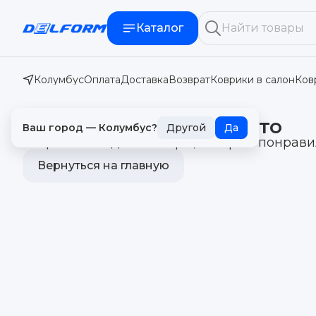
Каталог
Колумбус
Оплата
Доставка
Возврат
Коврики в салон
Ков
В избранном пока пусто
Ваш город —
Колумбус
?
Другой
Да
Сохраняйте здесь товары, которые понрав
Вернуться на главную