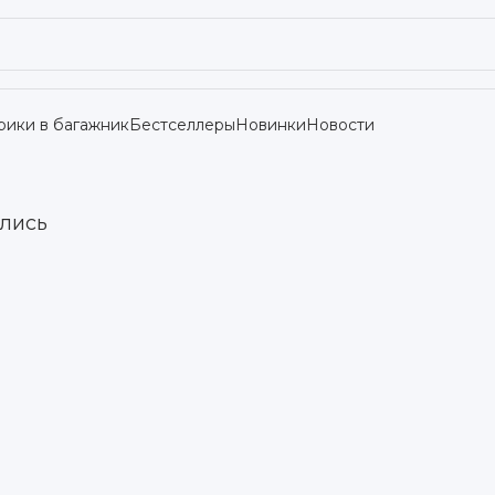
рики в багажник
Бестселлеры
Новинки
Новости
ились