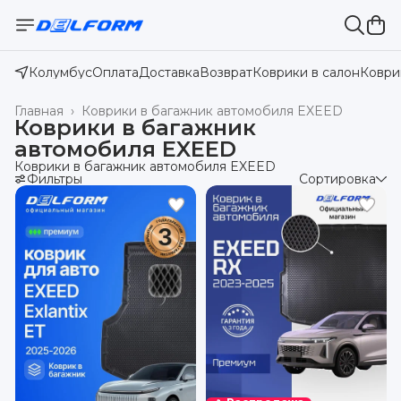
Колумбус
Оплата
Доставка
Возврат
Коврики в салон
Коври
Главная
›
Коврики в багажник автомобиля EXEED
Коврики в багажник
автомобиля EXEED
Коврики в багажник автомобиля EXEED
Фильтры
Сортировка