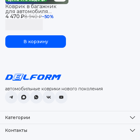
Коврик в багажник
для автомобиля
4 470 ₽
Эксид VX, EXEED VX
8 940 ₽
−
50
%
(2021-)
В корзину
автомобильные коврики нового поколения
Категории
Оплата
Доставка
Контакты
Возврат
Адрес
Коврики в салон