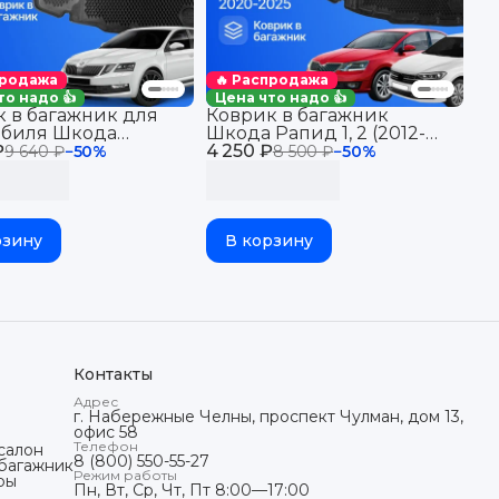
продажа
🔥 Распродажа
то надо 👍
Цена что надо 👍
 в багажник для
Коврик в багажник
обиля Шкода
Шкода Рапид 1, 2 (2012-
₽
я А7 Skoda Octavia
4 250 ₽
23), Фольксваген Поло 6
9 640 ₽
−
50
%
8 500 ₽
−
50
%
23) седан
Лифтбек (2020-23)
рзину
В корзину
Контакты
Адрес
г. Набережные Челны, проспект Чулман, дом 13,
офис 58
Телефон
салон
8 (800) 550-55-27
 багажник
Режим работы
ры
Пн, Вт, Ср, Чт, Пт 8:00—17:00