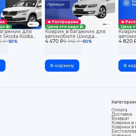
жа
🔥 Распродажа
🔥 Рас
до 👍
Цена что надо 👍
Цена ч
багажник для
Коврик в багажник для
Коврик
 Skoda Kodiag
автомобиля Шкода
автом
кода Кодиак в
4 470 ₽
Октавия А5, Skoda Octavia
4 820 
Октави
0 ₽
−
50
%
8 940 ₽
−
50
%
a Эва
A5 (2004-13) седан
(2013-
у
В корзину
В ко
Категории
Оплата
Доставка
Возврат
Коврики в 
Коврики в
Бестселле
Новинки