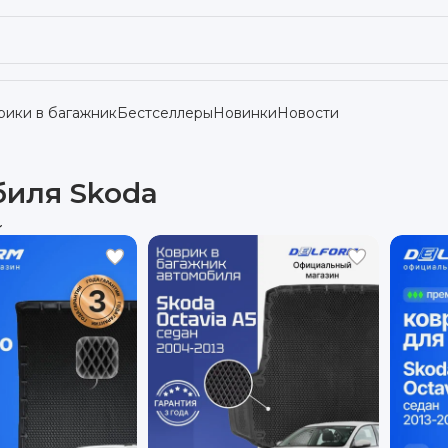
рики в багажник
Бестселлеры
Новинки
Новости
биля Skoda