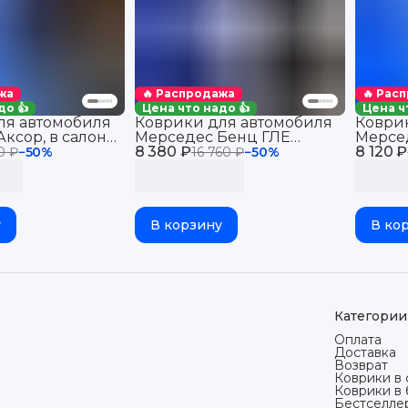
жа
🔥 Распродажа
🔥 Рас
до 👍
Цена что надо 👍
Цена ч
ля автомобиля
Коврики для автомобиля
Коври
ксор, в салон
Мерседес Бенц ГЛЕ
Мерсе
es Axor с
8 380 ₽
(2018-23), Mercedes Coupe
8 120 ₽
(2015-2
0 ₽
−
50
%
16 760 ₽
−
50
%
эва, eva
II (C167) с бортиками, эва,
Merced
eva
бортик
у
В корзину
В ко
Категории
Оплата
Доставка
Возврат
Коврики в 
Коврики в
Бестселле