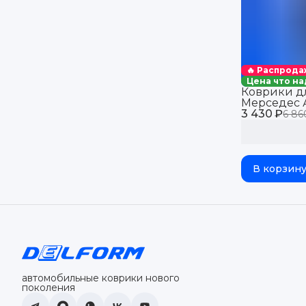
🔥 Распрода
Цена что на
Коврики д
Мерседес А
3 430 ₽
авто Merced
6 86
бортиками, 
В корзин
автомобильные коврики нового
поколения