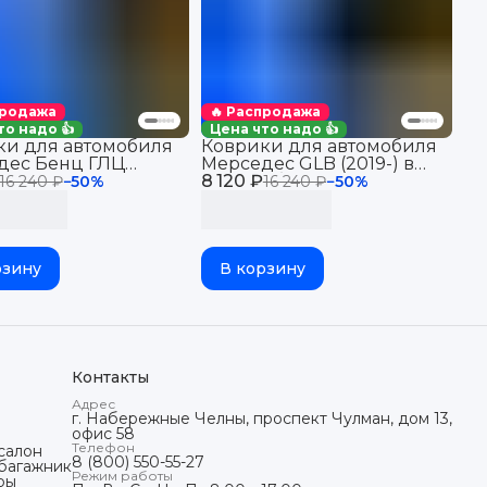
продажа
🔥 Распродажа
то надо 👍
Цена что надо 👍
ки для автомобиля
Коврики для автомобиля
дес Бенц ГЛЦ
Мерседес GLB (2019-) в
3) в салон авто
8 120 ₽
салон с бортиками, эва,
16 240 ₽
−
50
%
16 240 ₽
−
50
%
es Coupe (C253) с
eva
ами, эва, eva
рзину
В корзину
Контакты
Адрес
г. Набережные Челны, проспект Чулман, дом 13,
офис 58
Телефон
салон
8 (800) 550-55-27
 багажник
Режим работы
ры