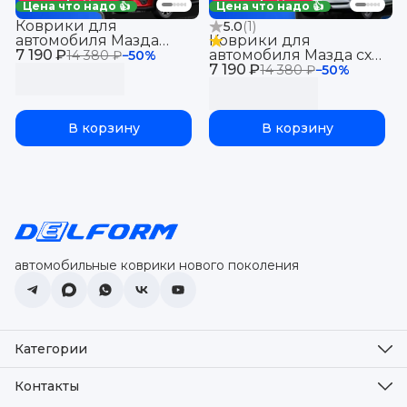
Цена что надо 👍
Цена что надо 👍
Коврики для
5.0
(
1
)
автомобиля Мазда
Коврики для
7 190 ₽
СХ-5 1 (2011-17) в салон
автомобиля Мазда сх5
14 380 ₽
−
50
%
для автомобиля Mazda
7 190 ₽
2 (2017-2024) с
14 380 ₽
−
50
%
с бортиками, эва, eva
бортиками 3д в салон
для автомобиля Mazda
CX 5 2
В корзину
В корзину
автомобильные коврики нового поколения
Категории
Оплата
Доставка
Контакты
Возврат