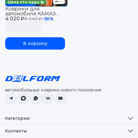
Цена что надо 👍
Коврики для
автомобиля КАМАЗ
4 020 ₽
(рестайлинговая
8 040 ₽
−
50
%
кабина) из 2-ух в
салон авто KAMAZ с
бортиками, эва, eva
В корзину
автомобильные коврики нового поколения
Категории
Оплата
Доставка
Контакты
Возврат