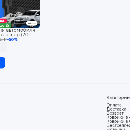
жа
до 👍
ля автомобиля
кроссер (2007-
007 (2007-12) в
0 ₽
−
50
%
Citroen &
бортиками, эва,
у
Категории
Оплата
Доставка
Возврат
Коврики в 
Коврики в
Бестселле
Новинки