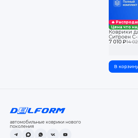
🔥 Распрода
Цена что на
Коврики д
Ситроен С-
7 010 ₽
13), Пежо 4
14 02
салон авто 
Peugeot с 
eva
В корзин
автомобильные коврики нового
поколения