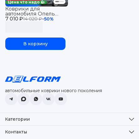
Цена что надо 👍
Коврики для
автомобиля Опель
7 010 ₽
Астра H СД (2004-14),
14 020 ₽
−
50
%
Opel с бортиками, эва,
eva
В корзину
автомобильные коврики нового поколения
Категории
Оплата
Доставка
Контакты
Возврат