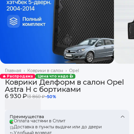
Главная
›
Коврики в салон
›
Opel
🔥 Распродажа
Цена что надо 👍
Коврики Делформ в салон Opel
Astra H с бортиками
6 930 ₽
13 860 ₽
−
50
%
Преимущества
Оплата частями в Сплит
Доставка в пункты выдачи или до двери
Удобный возврат