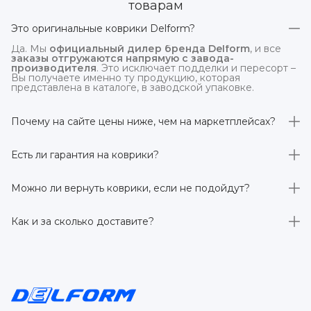
товарам
Это оригинальные коврики Delform?
Да. Мы
официальный дилер бренда Delform
, и все
заказы отгружаются напрямую с завода-
производителя
. Это исключает подделки и пересорт –
Вы получаете именно ту продукцию, которая
представлена в каталоге, в заводской упаковке.
Почему на сайте цены ниже, чем на маркетплейсах?
На
delform.shop
нет комиссий маркетплейсов
. Плюс
отгрузка идёт
напрямую со склада производителя
,
Есть ли гарантия на коврики?
без посредников.
Да, на все коврики действует гарантия 
производителя 3 года
. Если в течение этого срока
Можно ли вернуть коврики, если не подойдут?
обнаружится производственный дефект – заменим
товар или вернём деньги.
Да. По закону у Вас есть
7 дней на возврат товара
,
заказанного дистанционно,
без объяснения причин
–
Как и за сколько доставите?
при условии сохранения товарного вида. Если коврик не
подошёл – оформим возврат или обмен.
Бесплатно доставим
по всей России транспортными
компаниями (Яндекс Доставка, Ozon, и СДЭК). Сроки –
от 1 до 7 рабочих дней в зависимости от региона.
Отправляем в течение 1 рабочего дня после
оформления заказа.