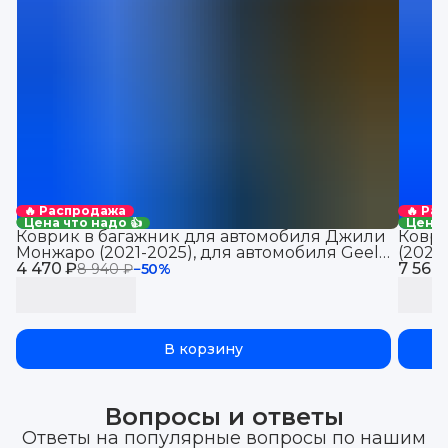
🔥 Распродажа
🔥 Ра
Цена что надо 👍
Цена 
Коврик в багажник для автомобиля Джили
Коври
Монжаро (2021-2025), для автомобиля Geely
(2021
4 470 ₽
Monjaro, EVA 3D
7 560
Jolio
8 940 ₽
−
50
%
В корзину
Вопросы и ответы
Ответы на популярные вопросы по нашим