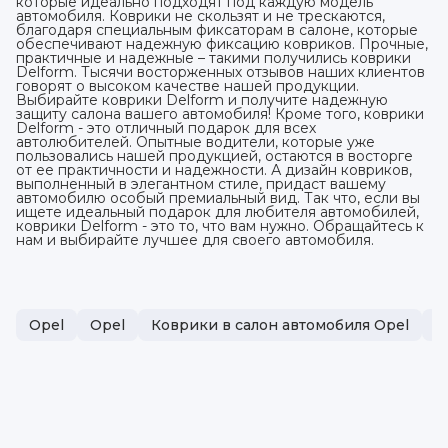
которые идеально подходят под каждую модель
автомобиля. Коврики не скользят и не трескаются,
благодаря специальным фиксаторам в салоне, которые
обеспечивают надежную фиксацию ковриков. Прочные,
практичные и надежные – такими получились коврики
Delform. Тысячи восторженных отзывов наших клиентов
говорят о высоком качестве нашей продукции.
Выбирайте коврики Delform и получите надежную
защиту салона вашего автомобиля! Кроме того, коврики
Delform - это отличный подарок для всех
автолюбителей. Опытные водители, которые уже
пользовались нашей продукцией, остаются в восторге
от ее практичности и надежности. А дизайн ковриков,
выполненный в элегантном стиле, придаст вашему
автомобилю особый премиальный вид. Так что, если вы
ищете идеальный подарок для любителя автомобилей,
коврики Delform - это то, что вам нужно. Обращайтесь к
нам и выбирайте лучшее для своего автомобиля.
Opel
Opel
Коврики в салон автомобиля Opel
П