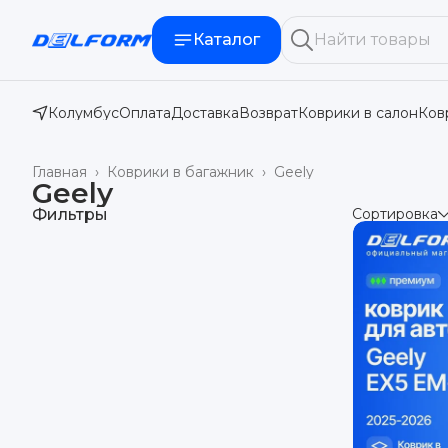
Каталог
Колумбус
Оплата
Доставка
Возврат
Коврики в салон
Ков
Главная
›
Коврики в багажник
›
Geely
Geely
Фильтры
Сортировка