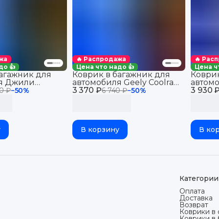
жа
🔥 Распродажа
🔥 Рас
до 👍
Цена что надо 👍
Цена ч
багажник для
Коврик в багажник для
Коврик
я Джили
автомобиля Geely Coolray
автом
021-2025), для
3 370 ₽
(2019-2023), Джили
3 930 
Тугелла
0 ₽
−
50
%
6 740 ₽
−
50
%
 Geely
Кулрей, Belgee X50,
Tugella
VA 3D
Белджи Х50
Ньюста
у
В корзину
В ко
Категории
Оплата
Доставка
Возврат
Коврики в 
Коврики в