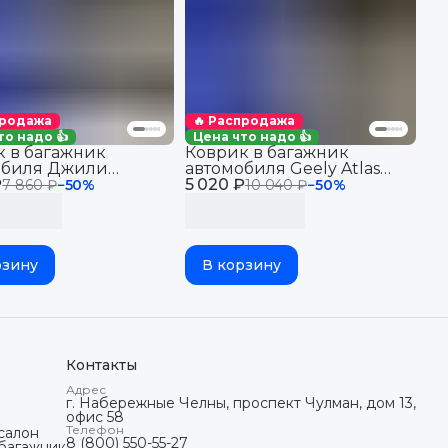
продажа
🔥 Распродажа
то надо 👍
Цена что надо 👍
 в багажник
Коврик в багажник
обиля Джили
автомобиля Geely Atlas
₽
 (2019-), Geely
5 020 ₽
Pro (2021-23), Джили
7 860 ₽
−
50
%
10 040 ₽
−
50
%
 1, Knewstar 001,
Атлас Про 1, Belgee X70,
р 001
Белджи Х70
рзину
В корзину
Контакты
Адрес
г. Набережные Челны, проспект Чулман, дом 13,
офис 58
Телефон
салон
8 (800) 550-55-27
 багажник