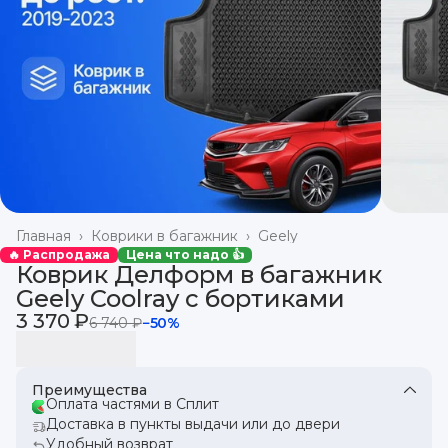
Главная
›
Коврики в багажник
›
Geely
🔥 Распродажа
Цена что надо 👍
Коврик Делформ в багажник
Geely Coolray с бортиками
3 370 ₽
6 740 ₽
−
50
%
Преимущества
Оплата частями в Сплит
Доставка в пункты выдачи или до двери
Удобный возврат