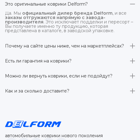
Это оригинальные коврики Delform?
Да. Мы
официальный дилер бренда Delform
, и все
заказы отгружаются напрямую с завода-
производителя
. Это исключает подделки и пересорт –
Вы получаете именно ту продукцию, которая
представлена в каталоге, в заводской упаковке.
Почему на сайте цены ниже, чем на маркетплейсах?
На
delform.shop
нет комиссий маркетплейсов
. Плюс
отгрузка идёт
напрямую со склада производителя
,
Есть ли гарантия на коврики?
без посредников.
Да, на все коврики действует гарантия 
производителя 3 года
. Если в течение этого срока
Можно ли вернуть коврики, если не подойдут?
обнаружится производственный дефект – заменим
товар или вернём деньги.
Да. По закону у Вас есть
7 дней на возврат товара
,
заказанного дистанционно,
без объяснения причин
–
Как и за сколько доставите?
при условии сохранения товарного вида. Если коврик не
подошёл – оформим возврат или обмен.
Бесплатно доставим
по всей России транспортными
компаниями (Яндекс Доставка, Ozon, и СДЭК). Сроки –
от 1 до 7 рабочих дней в зависимости от региона.
Отправляем в течение 1 рабочего дня после
оформления заказа.
автомобильные коврики нового поколения