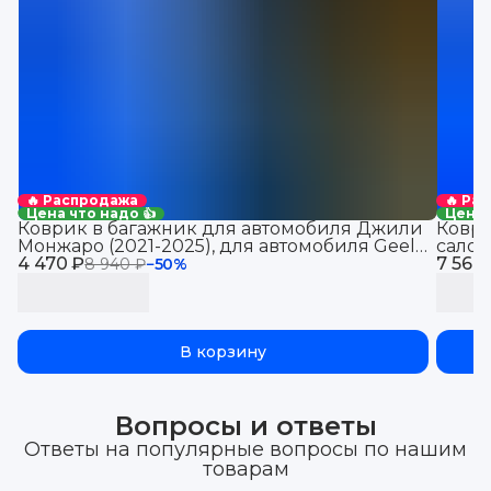
🔥 Распродажа
🔥 Ра
Цена что надо 👍
Цена 
Коврик в багажник для автомобиля Джили
Коври
Монжаро (2021-2025), для автомобиля Geely
салон
4 470 ₽
Monjaro, EVA 3D
7 560
8 940 ₽
−
50
%
В корзину
Вопросы и ответы
Ответы на популярные вопросы по нашим
товарам