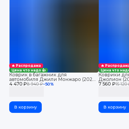
🔥 Распродажа
🔥 Распродаж
Цена что надо 👍
Цена что надо
Коврик в багажник для
Коврики для
автомобиля Джили Монжаро (2021-
Джолион (20
4 470 ₽
2025), для автомобиля Geely
7 560 ₽
автомобиля 
8 940 ₽
−
50
%
15 120
Monjaro, EVA 3D
В корзину
В корзину