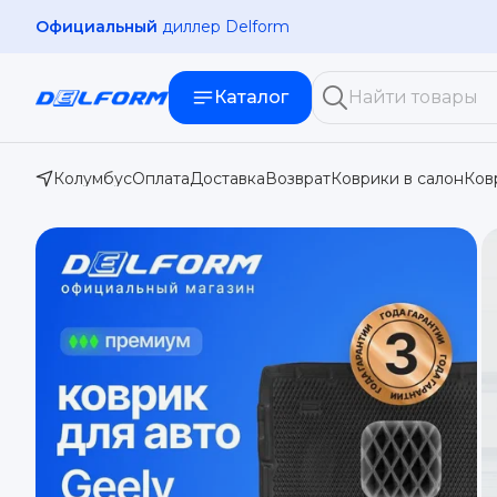
Официальный
диллер Delform
Каталог
Колумбус
Оплата
Доставка
Возврат
Коврики в салон
Ков