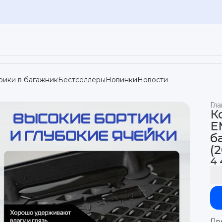
рики в багажник
Бестселлеры
Новинки
Новости
Гла
К
E
б
(
4 
Пр