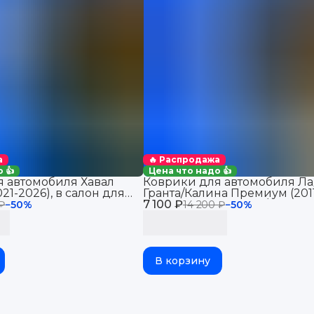
а
🔥 Распродажа
 👍
Цена что надо 👍
 автомобиля Хавал
Коврики для автомобиля Ла
21-2026), в салон для
Гранта/Калина Премиум (201
Haval Jolion 2WD
7 100 ₽
2026), Датсун Ми-До/Он-До 
 ₽
−
50
%
14 200 ₽
−
50
%
В корзину