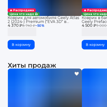
🔥 Распродажа
🔥 Распродаж
Цена что надо 👍
Цена что надо
Коврик для автомобиля Geely Atlas
Коврик в ба
2 (2024-) Premium ("EVA 3D" в
Geely Prefa
4 370 ₽
багажник авто Джили Атлас 2 с
4 500 ₽
Префейс
8 740 ₽
−
50
%
9 000
бортиками, эва, eva, эво
В корзину
В корзину
Хиты продаж