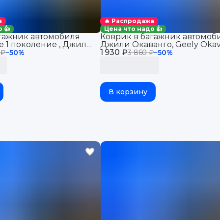
а
🔥 Распродажа
 👍
Цена что надо 👍
гажник автомобиля
Коврик в багажник автомоб
ce 1 поколение , Джили
Джили Окаванго, Geely Okav
1 930 ₽
поколения рест.с разложен
 ₽
−
50
%
3 860 ₽
−
50
%
рядом (2023-) эво evo
В корзину