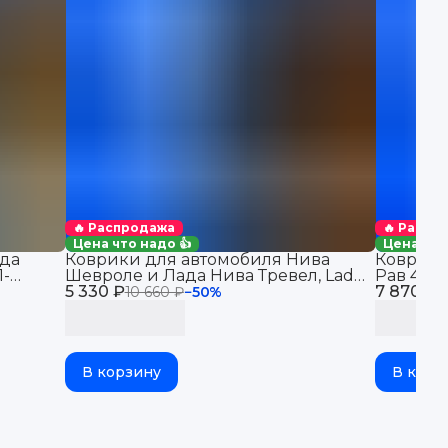
🔥 Распродажа
🔥 Распр
Цена что надо 👍
Цена что
да
Коврики для автомобиля Нива
Коврики
1-
Шевроле и Лада Нива Тревел, Lada
Рав 4 (2
в салон
5 330 ₽
Niva Travel & Chevrolet Niva
7 870 ₽
автомоби
10 660 ₽
−
50
%
1
бортикам
В корзину
В корз