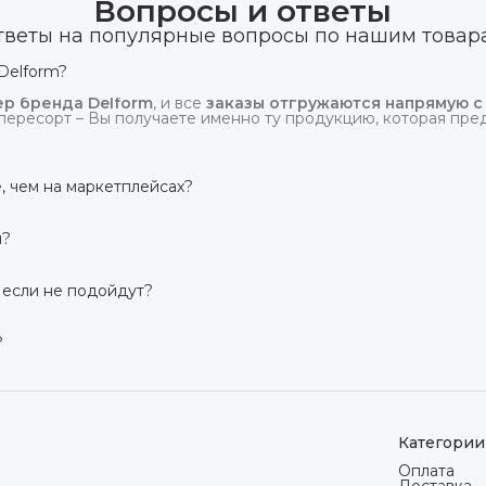
Вопросы и ответы
тветы на популярные вопросы по нашим товар
Delform?
р бренда Delform
, и все
заказы отгружаются напрямую с
пересорт – Вы получаете именно ту продукцию, которая предс
, чем на маркетплейсах?
сий маркетплейсов
. Плюс отгрузка идёт
напрямую со скл
и?
твует гарантия производителя 3 года
. Если в течение это
 заменим товар или вернём деньги.
 если не подойдут?
дней на возврат товара
, заказанного дистанционно,
без об
ого вида. Если коврик не подошёл – оформим возврат или об
?
сей России транспортными компаниями (Яндекс Доставка, Ozo
мости от региона. Отправляем в течение 1 рабочего дня пос
Категории
Оплата