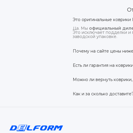
О
Это оригинальные коврики 
Да. Мы
официальный диле
Это исключает подделки и 
заводской упаковке.
Почему на сайте цены ниже
На
delform.shop
нет комис
посредников.
Есть ли гарантия на коврик
Да, на все коврики дейс
производственный дефект –
Можно ли вернуть коврики,
Да. По закону у Вас есть
7 
условии сохранения товарн
Как и за сколько доставите
Бесплатно доставим
по в
до 7 рабочих дней в зависи