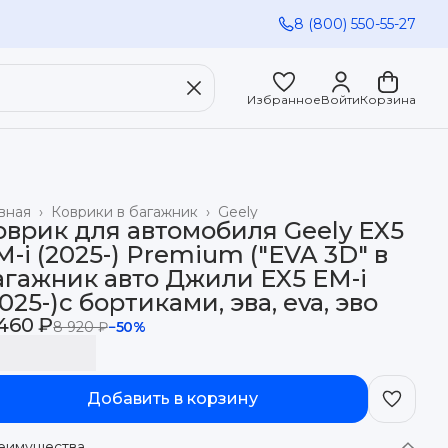
8 (800) 550-55-27
Избранное
Войти
Корзина
вная
›
Коврики в багажник
›
Geely
оврик для автомобиля Geely EX5
M-i (2025-) Premium ("EVA 3D" в
агажник авто Джили EX5 EM-i
2025-)с бортиками, эва, eva, эво
460 ₽
8 920 ₽
−
50
%
Добавить в корзину
еимущества