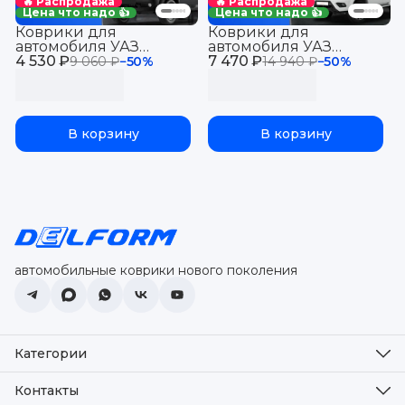
🔥 Распродажа
🔥 Распродажа
Цена что надо 👍
Цена что надо 👍
Коврики для
Коврики для
автомобиля УАЗ
автомобиля УАЗ
4 530 ₽
Патриот Профи (2014-
7 470 ₽
Патриот (2014-21)
9 060 ₽
−
50
%
14 940 ₽
−
50
%
26) из 2-х, в салон
МКПП, в салон для
автомобиля UAZ
автомобиля UAZ
Patriot с бортиками,
Patriot с бортиками,
эва, eva
эва, eva
В корзину
В корзину
автомобильные коврики нового поколения
Категории
Оплата
Доставка
Контакты
Возврат