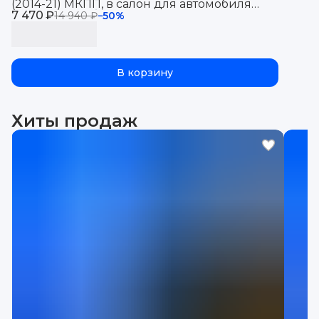
(2014-21) МКПП, в салон для автомобиля
7 470 ₽
UAZ Patriot с бортиками, эва, eva
14 940 ₽
−
50
%
В корзину
Хиты продаж