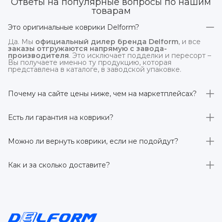
Ответы на популярные вопросы по нашим
товарам
Это оригинальные коврики Delform?
Да. Мы
официальный дилер бренда Delform
, и все
заказы отгружаются напрямую с завода-
производителя
. Это исключает подделки и пересорт –
Вы получаете именно ту продукцию, которая
представлена в каталоге, в заводской упаковке.
Почему на сайте цены ниже, чем на маркетплейсах?
На
delform.shop
нет комиссий маркетплейсов
. Плюс
отгрузка идёт
напрямую со склада производителя
,
Есть ли гарантия на коврики?
без посредников.
Да, на все коврики действует гарантия 
производителя 3 года
. Если в течение этого срока
Можно ли вернуть коврики, если не подойдут?
обнаружится производственный дефект – заменим
товар или вернём деньги.
Да. По закону у Вас есть
7 дней на возврат товара
,
заказанного дистанционно,
без объяснения причин
–
Как и за сколько доставите?
при условии сохранения товарного вида. Если коврик не
подошёл – оформим возврат или обмен.
Бесплатно доставим
по всей России транспортными
компаниями (Яндекс Доставка, Ozon, и СДЭК). Сроки –
от 1 до 7 рабочих дней в зависимости от региона.
Отправляем в течение 1 рабочего дня после
оформления заказа.