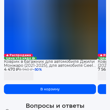
🔥 Распродажа
🔥 Ра
Цена что надо 👍
Цена 
Коврик в багажник для автомобиля Джили
Коври
Монжаро (2021-2025), для автомобиля Geely
(2021
4 470 ₽
Monjaro, EVA 3D
7 560
Jolio
8 940 ₽
−
50
%
В корзину
Вопросы и ответы