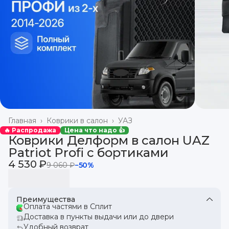
Главная
›
Коврики в салон
›
УАЗ
🔥 Распродажа
Цена что надо 👍
Коврики Делформ в салон UAZ
Patriot Profi с бортиками
4 530 ₽
9 060 ₽
−
50
%
Преимущества
Оплата частями в Сплит
Доставка в пункты выдачи или до двери
Удобный возврат