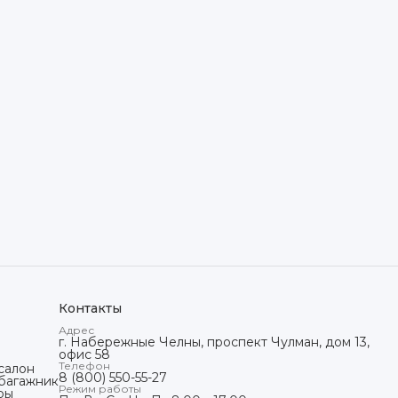
Контакты
Адрес
г. Набережные Челны, проспект Чулман, дом 13,
офис 58
Телефон
салон
8 (800) 550-55-27
 багажник
Режим работы
ры