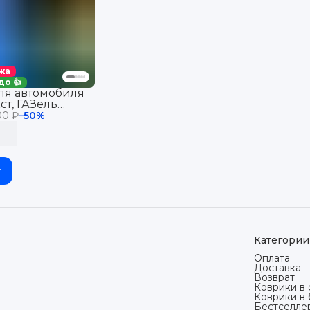
жа
до 👍
ля автомобиля
ст, ГАЗель
х КПП
00 ₽
−
50
%
Standard
у
Категории
Оплата
Доставка
Возврат
Коврики в 
Коврики в
Бестселле