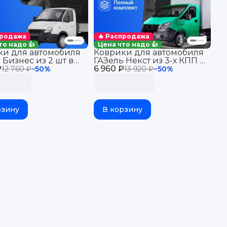
продажа
🔥 Распродажа
то надо 👍
Цена что надо 👍
ки для автомобиля
Коврики для автомобиля
 Бизнес из 2 шт в
ГАЗель Некст из 3-х КПП с
₽
Standard с
6 960 ₽
пола Standard, ГАЗон
12 760 ₽
−
50
%
13 920 ₽
−
50
%
ами eva эва
NEXT в салон авто с
бортиками, эва, eva
рзину
В корзину