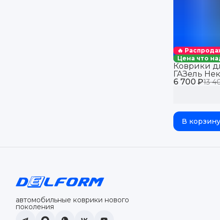
🔥 Распрода
Цена что на
Коврики д
ГАЗель Нек
6 700 ₽
NEXT из 3-
13 4
джойстик 
В корзин
автомобильные коврики нового
поколения