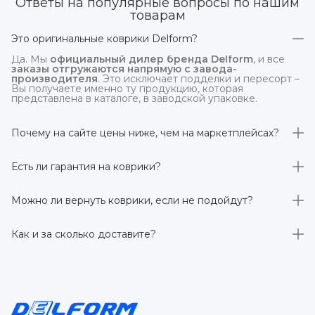
Ответы на популярные вопросы по нашим
товарам
Это оригинальные коврики Delform?
Да. Мы
официальный дилер бренда Delform
, и все
заказы отгружаются напрямую с завода-
производителя
. Это исключает подделки и пересорт –
Вы получаете именно ту продукцию, которая
представлена в каталоге, в заводской упаковке.
Почему на сайте цены ниже, чем на маркетплейсах?
На
delform.shop
нет комиссий маркетплейсов
. Плюс
отгрузка идёт
напрямую со склада производителя
,
Есть ли гарантия на коврики?
без посредников.
Да, на все коврики действует гарантия 
производителя 3 года
. Если в течение этого срока
Можно ли вернуть коврики, если не подойдут?
обнаружится производственный дефект – заменим
товар или вернём деньги.
Да. По закону у Вас есть
7 дней на возврат товара
,
заказанного дистанционно,
без объяснения причин
–
Как и за сколько доставите?
при условии сохранения товарного вида. Если коврик не
подошёл – оформим возврат или обмен.
Бесплатно доставим
по всей России транспортными
компаниями (Яндекс Доставка, Ozon, и СДЭК). Сроки –
от 1 до 7 рабочих дней в зависимости от региона.
Отправляем в течение 1 рабочего дня после
оформления заказа.