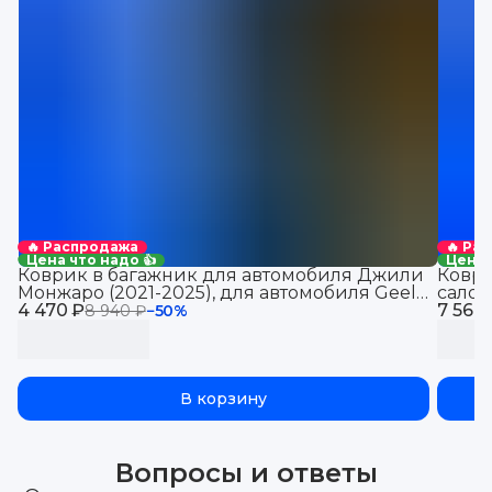
🔥 Распродажа
🔥 Ра
Цена что надо 👍
Цена 
Коврик в багажник для автомобиля Джили
Коври
Монжаро (2021-2025), для автомобиля Geely
салон
4 470 ₽
Monjaro, EVA 3D
7 560
8 940 ₽
−
50
%
В корзину
Вопросы и ответы