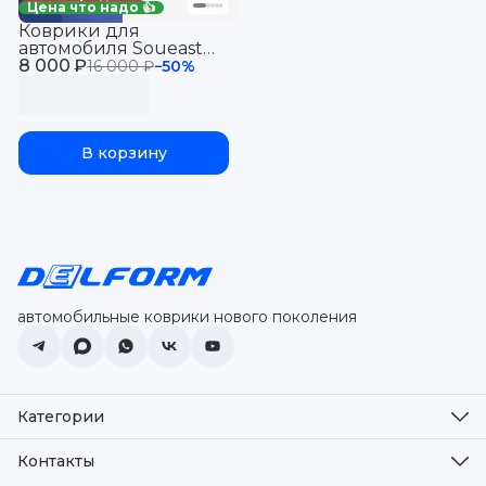
Цена что надо 👍
Коврики для
автомобиля Soueast
8 000 ₽
S09 (2024-), Соуист С09
16 000 ₽
−
50
%
("EVA 3D") полный
привод
В корзину
автомобильные коврики нового поколения
Категории
Оплата
Доставка
Контакты
Возврат