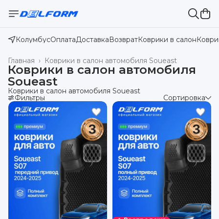
Колумбус
Оплата
Доставка
Возврат
Коврики в салон
Коври
Главная
›
Коврики в салон автомобиля Soueast
Коврики в салон автомобиля
Soueast
Коврики в салон автомобиля Soueast
Фильтры
Сортировка