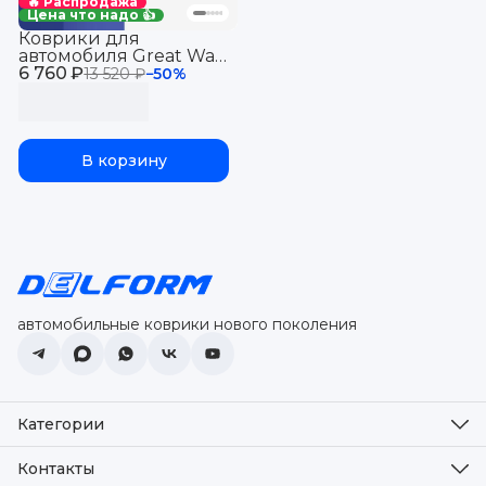
🔥 Распродажа
Цена что надо 👍
Коврики для
автомобиля Great Wall
6 760 ₽
Poer King Kong (2023-
13 520 ₽
−
50
%
н.в.), Грейт Вол Поер
Кинг Конг с
бортиками, эва, eva
В корзину
автомобильные коврики нового поколения
Категории
Оплата
Доставка
Контакты
Возврат