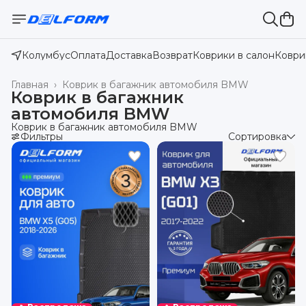
Колумбус
Оплата
Доставка
Возврат
Коврики в салон
Коври
Главная
›
Коврик в багажник автомобиля BMW
Коврик в багажник
автомобиля BMW
Коврик в багажник автомобиля BMW
Фильтры
Сортировка