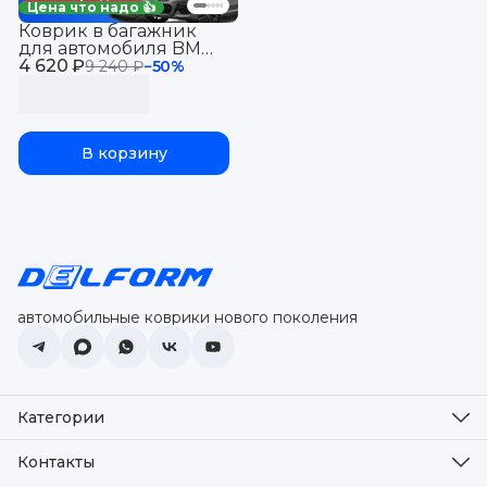
Цена что надо 👍
Коврик в багажник
для автомобиля BMW
4 620 ₽
X6 G06, БМВ Х6 G06 ,
9 240 ₽
−
50
%
БМВ Х6 G06 с
бортиками, эва, eva
В корзину
автомобильные коврики нового поколения
Категории
Оплата
Доставка
Контакты
Возврат