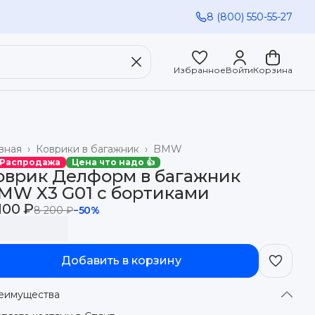
8 (800) 550-55-27
Избранное
Войти
Корзина
вная
›
Коврики в багажник
›
BMW
 Распродажа
Цена что надо 👍
оврик Делформ в багажник
MW X3 G01 с бортиками
100 ₽
8 200 ₽
−
50
%
Добавить в корзину
еимущества