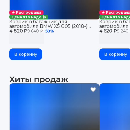
🔥 Распродажа
🔥 Распродаж
Цена что надо 👍
Цена что надо
Коврик в багажник для
Коврик в ба
автомобиля BMW X5 G05 (2018-)
автомобиля 
4 820 ₽
БМВ Х5 Джи 05 с бортиками, эва,
4 620 ₽
G06 , БМВ Х6
9 640 ₽
−
50
%
9 240
eva
eva
В корзину
В корзину
Хиты продаж