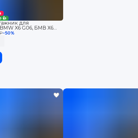
а
 👍
гажник для
BMW X6 G06, БМВ Х6
 G06 с бортиками, эва,
 ₽
−
50
%