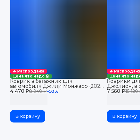
🔥 Распродажа
🔥 Распродаж
Цена что надо 👍
Цена что надо
Коврик в багажник для
Коврики для
автомобиля Джили Монжаро (2021-
Джолион, в 
4 470 ₽
2025), для автомобиля Geely
7 560 ₽
Haval Jolion
8 940 ₽
−
50
%
15 120
Monjaro, EVA 3D
В корзину
В корзину