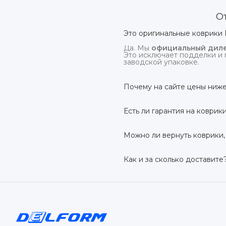
О
Это оригинальные коврики 
Да. Мы
официальный диле
Это исключает подделки и 
заводской упаковке.
Почему на сайте цены ниже
На
delform.shop
нет комис
посредников.
Есть ли гарантия на коврик
Да, на все коврики дейс
производственный дефект –
Можно ли вернуть коврики,
Да. По закону у Вас есть
7 
условии сохранения товарн
Как и за сколько доставите
Бесплатно доставим
по в
до 7 рабочих дней в зависи