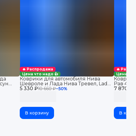
🔥 Распродажа
🔥 Распр
Цена что надо 👍
Цена что
да
Коврики для автомобиля Нива
Коврики
сун
Шевроле и Лада Нива Тревел, Lada
Рав 4 (2
5 330 ₽
Niva Travel & Chevrolet Niva
7 870 ₽
автомоби
10 660 ₽
−
50
%
1
бортикам
В корзину
В корз