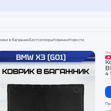
рики в багажник
Бестселлеры
Новинки
Новости
Гла
🔥
К
B
4 
Пр