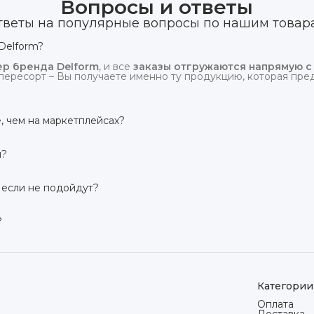
Вопросы и ответы
тветы на популярные вопросы по нашим товар
Delform?
р бренда Delform
, и все
заказы отгружаются напрямую с
пересорт – Вы получаете именно ту продукцию, которая предс
, чем на маркетплейсах?
сий маркетплейсов
. Плюс отгрузка идёт
напрямую со скл
и?
твует гарантия производителя 3 года
. Если в течение это
 заменим товар или вернём деньги.
 если не подойдут?
дней на возврат товара
, заказанного дистанционно,
без об
ого вида. Если коврик не подошёл – оформим возврат или об
?
сей России транспортными компаниями (Яндекс Доставка, Ozo
мости от региона. Отправляем в течение 1 рабочего дня пос
Категории
Оплата