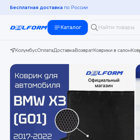
Официальный
диллер Delform
Каталог
Колумбус
Оплата
Доставка
Возврат
Коврики в салон
Ков