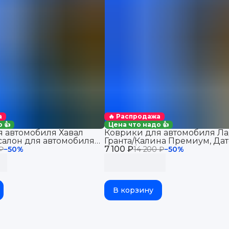
а
🔥 Распродажа
 👍
Цена что надо 👍
 автомобиля Хавал
Коврики для автомобиля Ла
салон для автомобиля
Гранта/Калина Премиум, Дат
 2WD
7 100 ₽
Ми-До/Он-До в салон
 ₽
−
50
%
14 200 ₽
−
50
%
В корзину