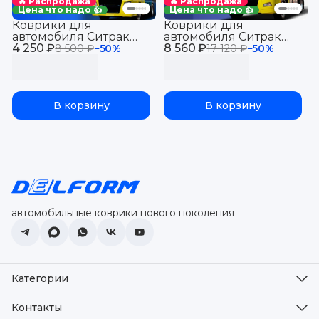
🔥 Распродажа
🔥 Распродажа
Цена что надо 👍
Цена что надо 👍
Коврики для
Коврики для
автомобиля Ситрак
автомобиля Ситрак
4 250 ₽
С7Н МАХ, SITRAK C7H с
8 560 ₽
С7Н МАХ , SITRAK C7H
8 500 ₽
−
50
%
17 120 ₽
−
50
%
бортиками, эва, eva
MAX с бортиками, эва,
eva
В корзину
В корзину
автомобильные коврики нового поколения
Категории
Оплата
Доставка
Контакты
Возврат