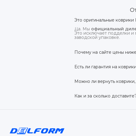
О
Это оригинальные коврики 
Да. Мы
официальный диле
Это исключает подделки и 
заводской упаковке.
Почему на сайте цены ниже
На
delform.shop
нет комис
посредников.
Есть ли гарантия на коврик
Да, на все коврики дейс
производственный дефект –
Можно ли вернуть коврики,
Да. По закону у Вас есть
7 
условии сохранения товарн
Как и за сколько доставите
Бесплатно доставим
по в
до 7 рабочих дней в зависи