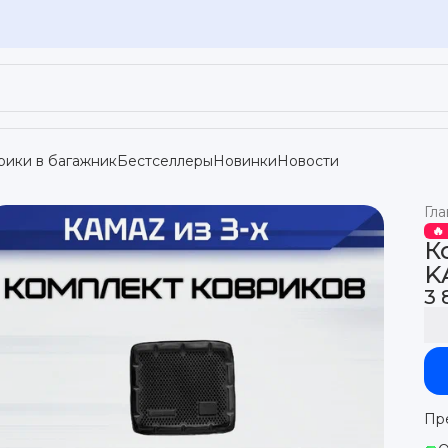
рики в багажник
Бестселлеры
Новинки
Новости
Гла
🔥
К
K
3 
Пр