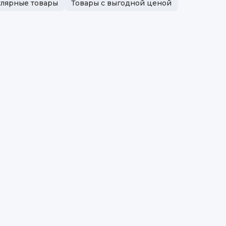
лярные товары
Товары с выгодной ценой
Вес
Мо
Ма
Бр