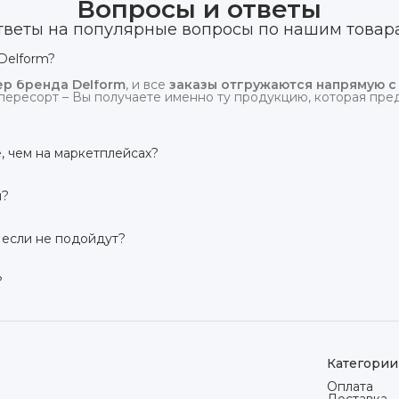
Вопросы и ответы
тветы на популярные вопросы по нашим товар
Delform?
р бренда Delform
, и все
заказы отгружаются напрямую с
пересорт – Вы получаете именно ту продукцию, которая предс
, чем на маркетплейсах?
сий маркетплейсов
. Плюс отгрузка идёт
напрямую со скл
и?
твует гарантия производителя 3 года
. Если в течение это
 заменим товар или вернём деньги.
 если не подойдут?
дней на возврат товара
, заказанного дистанционно,
без об
ого вида. Если коврик не подошёл – оформим возврат или об
?
сей России транспортными компаниями (Яндекс Доставка, Ozo
мости от региона. Отправляем в течение 1 рабочего дня пос
Категории
Оплата