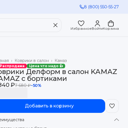
8 (800) 550-55-27
Избранное
Войти
Корзина
вная
›
Коврики в салон
›
Камаз
 Распродажа
Цена что надо 👍
оврики Делформ в салон KAMAZ
AMAZ с бортиками
840 ₽
7 680 ₽
−
50
%
Добавить в корзину
еимущества