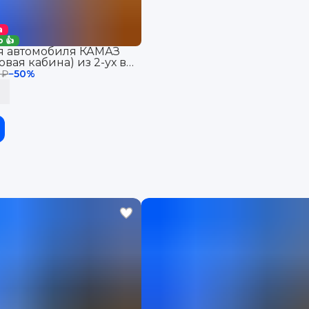
а
 👍
я автомобиля КАМАЗ
вая кабина) из 2-ух в
AMAZ с бортиками, эва,
 ₽
−
50
%