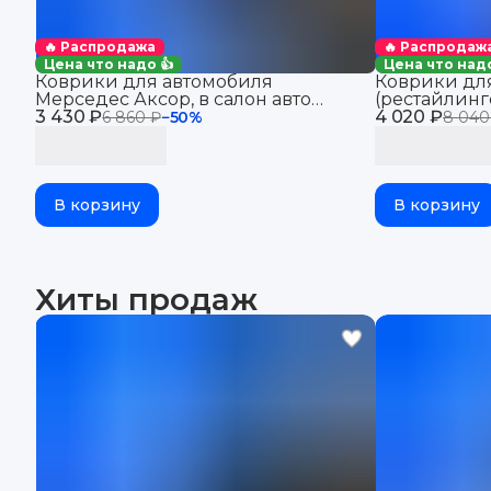
🔥 Распродажа
🔥 Распродаж
Цена что надо 👍
Цена что надо
Коврики для автомобиля
Коврики дл
Мерседес Аксор, в салон авто
(рестайлинго
3 430 ₽
Mercedes Axor с бортиками, эва, eva
4 020 ₽
салон авто K
6 860 ₽
−
50
%
8 040
eva
В корзину
В корзину
Хиты продаж