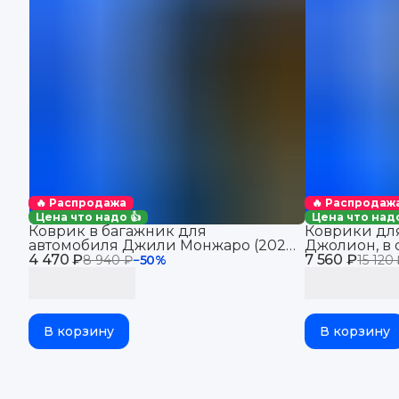
🔥 Распродажа
🔥 Распродаж
Цена что надо 👍
Цена что надо
Коврик в багажник для
Коврики для
автомобиля Джили Монжаро (2021-
Джолион, в 
4 470 ₽
2025), для автомобиля Geely
7 560 ₽
Haval Jolion
8 940 ₽
−
50
%
15 120
Monjaro, EVA 3D
В корзину
В корзину