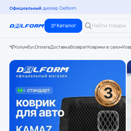
Официальный
диллер Delform
Каталог
Колумбус
Оплата
Доставка
Возврат
Коврики в салон
Ков