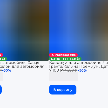
а
🔥 Распродажа
 👍
Цена что надо 👍
 автомобиля Хавал
Коврики для автомобиля Ла
салон для автомобиля
Гранта/Калина Премиум, Дат
 2WD
7 100 ₽
Ми-До/Он-До в салон
 ₽
−
50
%
14 200 ₽
−
50
%
В корзину