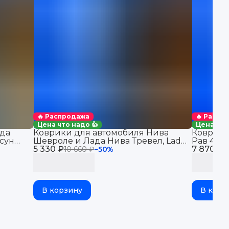
🔥 Распродажа
🔥 Распр
Цена что надо 👍
Цена что
да
Коврики для автомобиля Нива
Коврики
сун
Шевроле и Лада Нива Тревел, Lada
Рав 4 (2
5 330 ₽
Niva Travel & Chevrolet Niva
7 870 ₽
автомоби
10 660 ₽
−
50
%
1
бортикам
В корзину
В корз