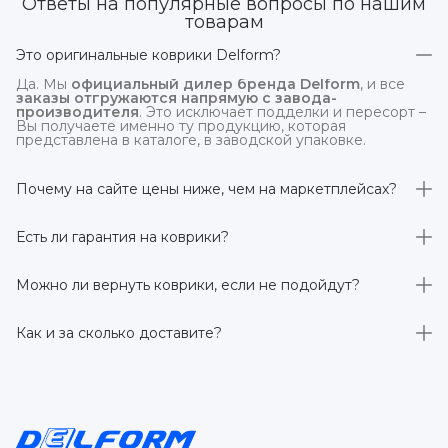
Ответы на популярные вопросы по нашим
товарам
Это оригинальные коврики Delform?
Да. Мы
официальный дилер бренда Delform
, и все
заказы отгружаются напрямую с завода-
производителя
. Это исключает подделки и пересорт –
Вы получаете именно ту продукцию, которая
представлена в каталоге, в заводской упаковке.
Почему на сайте цены ниже, чем на маркетплейсах?
На
delform.shop
нет комиссий маркетплейсов
. Плюс
отгрузка идёт
напрямую со склада производителя
,
Есть ли гарантия на коврики?
без посредников.
Да, на все коврики действует гарантия 
производителя 3 года
. Если в течение этого срока
Можно ли вернуть коврики, если не подойдут?
обнаружится производственный дефект – заменим
товар или вернём деньги.
Да. По закону у Вас есть
7 дней на возврат товара
,
заказанного дистанционно,
без объяснения причин
–
Как и за сколько доставите?
при условии сохранения товарного вида. Если коврик не
подошёл – оформим возврат или обмен.
Бесплатно доставим
по всей России транспортными
компаниями (Яндекс Доставка, Ozon, и СДЭК). Сроки –
от 1 до 7 рабочих дней в зависимости от региона.
Отправляем в течение 1 рабочего дня после
оформления заказа.