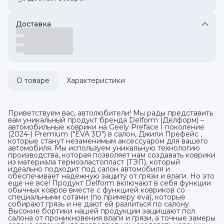
Доставка
О товаре
Характеристики
Приветствуем вас, автолюбители! Мы рады представить
вам уникальный продукт бренда Delform (Делформ) –
автомобильные коврики на Geely Preface I поколение
(2024-) Premium ("EVA 3D") в cалон, Джили Префейс ,
которые станут незаменимым аксессуаром для вашего
автомобиля. Мы используем уникальную технологию
производства, которая позволяет нам создавать коврики
из материала термоэластопласт (ТЭП), который
идеально подходит под салон автомобиля и
обеспечивает надежную защиту от грязи и влаги. Но это
еще не все! Продукт Delform включают в себя функции
обычных ковров вместе с функцией ковриков со
специальными сотами (по примеру eva), которые
собирают грязь и не дают ей разлиться по салону.
Высокие бортики нашей продукции защищают пол
салона от проникновения влаги и грязи, а точные замеры