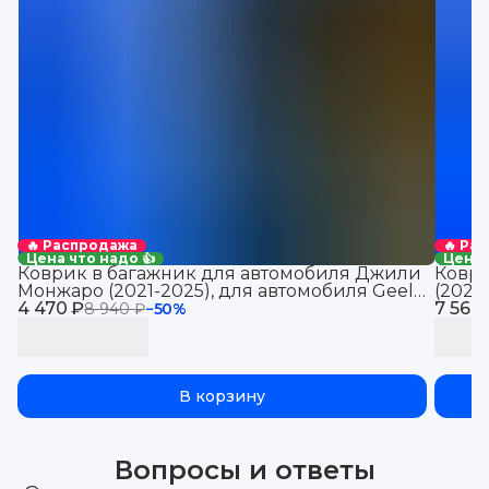
🔥 Распродажа
🔥 Ра
Цена что надо 👍
Цена 
Коврик в багажник для автомобиля Джили
Коври
Монжаро (2021-2025), для автомобиля Geely
(2021
4 470 ₽
Monjaro, EVA 3D
7 560
Jolio
8 940 ₽
−
50
%
В корзину
Вопросы и ответы