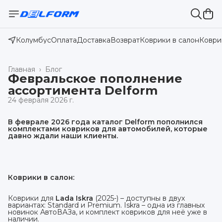
Колумбус
Оплата
Доставка
Возврат
Коврики в салон
Коври
Главная
›
Блог
Февральское пополнение
ассортимента Delform
24 февраля 2026 г.
В феврале 2026 года каталог Delform пополнился 
комплектами ковриков для автомобилей, которые 
давно ждали наши клиенты.
Коврики в салон:
Коврики для
Lada Iskra
(2025-) – доступны в двух
вариантах: Standard и Premium. Iskra – одна из главных
новинок АвтоВАЗа, и комплект ковриков для неё уже в
наличии.