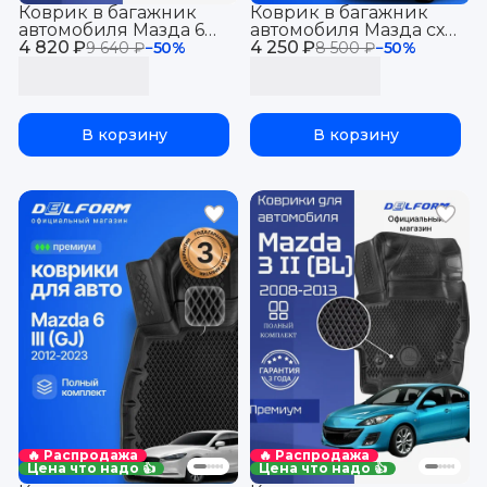
Коврик в багажник
Коврик в багажник
автомобиля Мазда 6
автомобиля Мазда сх5
4 820 ₽
GJ (2012-23) Mazda 6 GJ
4 250 ₽
сх-5 2 (2017-22), Mazda
9 640 ₽
−
50
%
8 500 ₽
−
50
%
cx-5
В корзину
В корзину
🔥 Распродажа
🔥 Распродажа
Цена что надо 👍
Цена что надо 👍