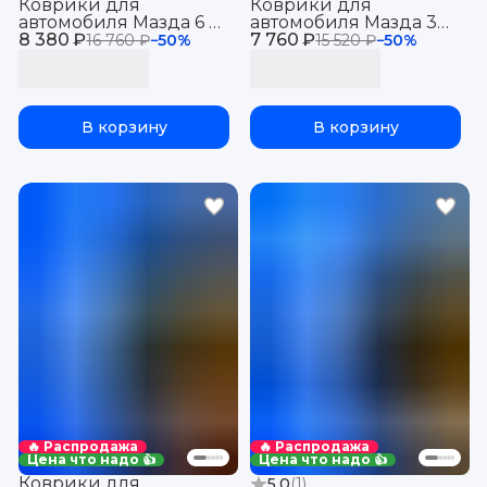
Коврики для
Коврики для
автомобиля Мазда 6 3
автомобиля Мазда 3
8 380 ₽
(GJ) (2012-23) в салон с
7 760 ₽
(2008-13) в салон авто
16 760 ₽
−
50
%
15 520 ₽
−
50
%
бортиками, эва, eva
Mazda (BL) с
бортиками, эва, eva
В корзину
В корзину
🔥 Распродажа
🔥 Распродажа
Цена что надо 👍
Цена что надо 👍
Коврики для
5.0
(
1
)