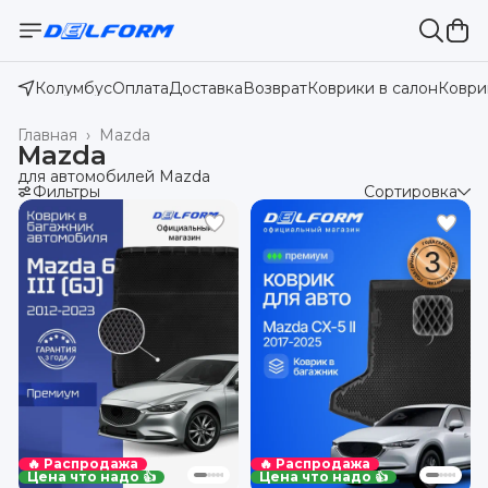
Колумбус
Оплата
Доставка
Возврат
Коврики в салон
Коври
Главная
›
Mazda
Mazda
для автомобилей Mazda
Фильтры
Сортировка
🔥 Распродажа
🔥 Распродажа
Цена что надо 👍
Цена что надо 👍