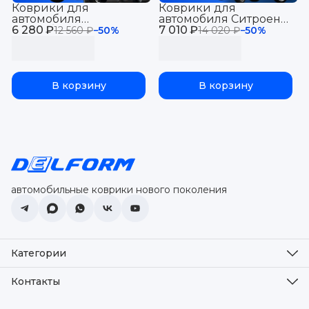
Коврики для
Коврики для
автомобиля
автомобиля Ситроен
6 280 ₽
Митсубиси АСХ (2010-)
7 010 ₽
С-кроссер (2007-13),
12 560 ₽
−
50
%
14 020 ₽
−
50
%
и для автомобиля
Пежо 4007 (2007-12) в
Пежо 4008 (2010-17)
салон авто Citroen &
Mitsubishi & Peugeot с
Peugeot с бортиками,
бортиками, эва, eva
эва, eva
В корзину
В корзину
автомобильные коврики нового поколения
Категории
Оплата
Доставка
Контакты
Возврат
Адрес
Коврики в салон
г. Набережные Челны, проспект Чулман, дом 13, офис 58