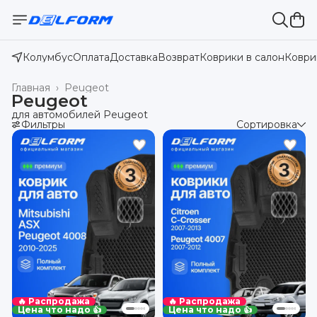
Колумбус
Оплата
Доставка
Возврат
Коврики в салон
Коври
Главная
›
Peugeot
Peugeot
для автомобилей Peugeot
Фильтры
Сортировка
🔥 Распродажа
🔥 Распродажа
Цена что надо 👍
Цена что надо 👍