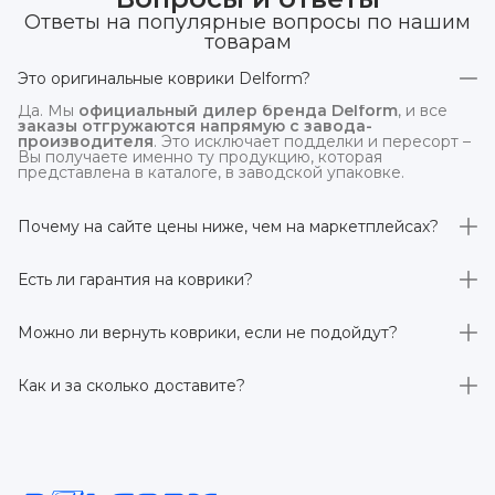
Ответы на популярные вопросы по нашим
товарам
Это оригинальные коврики Delform?
Да. Мы
официальный дилер бренда Delform
, и все
заказы отгружаются напрямую с завода-
производителя
. Это исключает подделки и пересорт –
Вы получаете именно ту продукцию, которая
представлена в каталоге, в заводской упаковке.
Почему на сайте цены ниже, чем на маркетплейсах?
На
delform.shop
нет комиссий маркетплейсов
. Плюс
отгрузка идёт
напрямую со склада производителя
,
Есть ли гарантия на коврики?
без посредников.
Да, на все коврики действует гарантия 
производителя 3 года
. Если в течение этого срока
Можно ли вернуть коврики, если не подойдут?
обнаружится производственный дефект – заменим
товар или вернём деньги.
Да. По закону у Вас есть
7 дней на возврат товара
,
заказанного дистанционно,
без объяснения причин
–
Как и за сколько доставите?
при условии сохранения товарного вида. Если коврик не
подошёл – оформим возврат или обмен.
Бесплатно доставим
по всей России транспортными
компаниями (Яндекс Доставка, Ozon, и СДЭК). Сроки –
от 1 до 7 рабочих дней в зависимости от региона.
Отправляем в течение 1 рабочего дня после
оформления заказа.