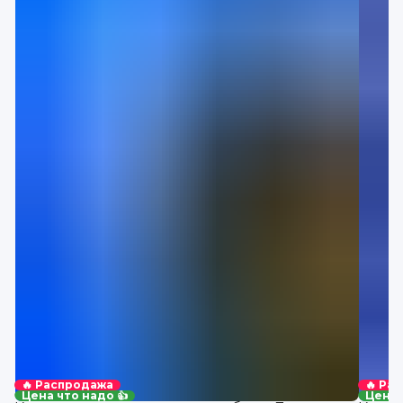
🔥 Распродажа
🔥 Ра
Цена что надо 👍
Цена 