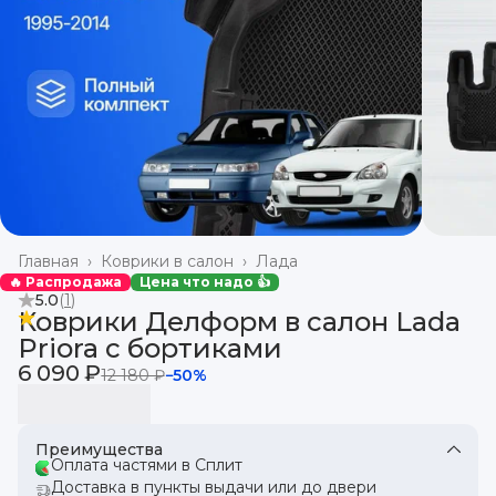
Главная
›
Коврики в салон
›
Лада
🔥 Распродажа
Цена что надо 👍
5.0
(
1
)
Коврики Делформ в салон Lada
Priora с бортиками
6 090 ₽
12 180 ₽
−
50
%
Преимущества
Оплата частями в Сплит
Доставка в пункты выдачи или до двери