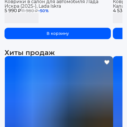
Коврики в салон для автомобиля Лада
Коври
Искра (2025-), Lada Iskra
Калин
5 990 ₽
4 530
машин
11 980 ₽
−
50
%
В корзину
Хиты продаж