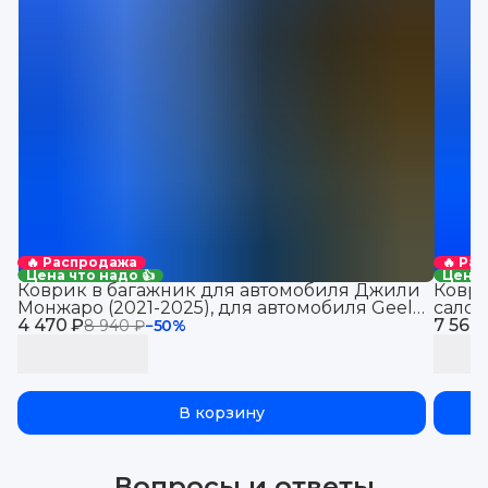
🔥 Распродажа
🔥 Ра
Цена что надо 👍
Цена 
Коврик в багажник для автомобиля Джили
Коври
Монжаро (2021-2025), для автомобиля Geely
салон
4 470 ₽
Monjaro, EVA 3D
7 560
8 940 ₽
−
50
%
В корзину
Вопросы и ответы