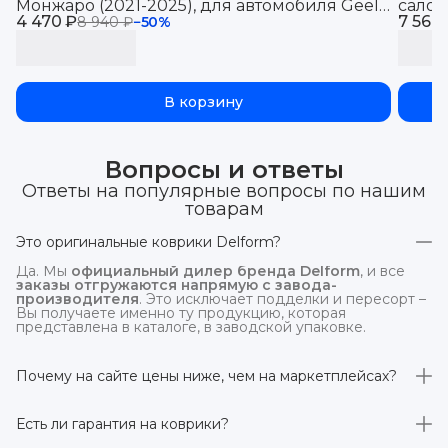
Монжаро (2021-2025), для автомобиля Geely
салон
4 470 ₽
Monjaro, EVA 3D
7 560
8 940 ₽
−
50
%
В корзину
Вопросы и ответы
Ответы на популярные вопросы по нашим
товарам
Это оригинальные коврики Delform?
Да. Мы
официальный дилер бренда Delform
, и все
заказы отгружаются напрямую с завода-
производителя
. Это исключает подделки и пересорт –
Вы получаете именно ту продукцию, которая
представлена в каталоге, в заводской упаковке.
Почему на сайте цены ниже, чем на маркетплейсах?
На
delform.shop
нет комиссий маркетплейсов
. Плюс
отгрузка идёт
напрямую со склада производителя
,
Есть ли гарантия на коврики?
без посредников.