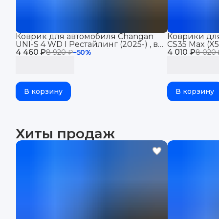
Коврик для автомобиля Changan
Коврики дл
UNI-S 4 WD I Рестайлинг (2025-) , в
CS35 Max (X5 
4 460 ₽
багажник для автомобиля Чанган
4 010 ₽
для автомоб
8 920 ₽
−
50
%
8 020 
ЮНИ С1 рест с бортиками, эва, eva
с бортиками,
В корзину
В корзину
Хиты продаж