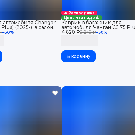
🔥 Распродажа
Цена что надо 👍
я автомобиля Changan
Коврик в багажник для
Plus) (2025-), в салон
автомобиля Чанган CS 75 Plu
иля Чанган CS35 Макс
4 620 ₽
(2024-н.в.), Сhangan CS 75 Plu
₽
−
50
%
9 240 ₽
−
50
%
 эва, eva
В корзину