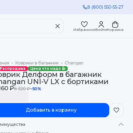
8 (800) 550-55-27
Избранное
Войти
Корзина
вная
›
Коврики в багажник
›
Changan
 Распродажа
Цена что надо 👍
оврик Делформ в багажник
hangan UNI-V LX с бортиками
160 ₽
8 320 ₽
−
50
%
Добавить в корзину
еимущества