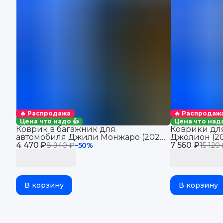
🔥 Распродажа
🔥 Распродаж
Цена что надо 👍
Цена что надо
Коврик в багажник для
Коврики для
автомобиля Джили Монжаро (2021-
Джолион (20
4 470 ₽
2025), для автомобиля Geely
7 560 ₽
автомобиля 
8 940 ₽
−
50
%
15 120
Monjaro, EVA 3D
В корзину
В корзину