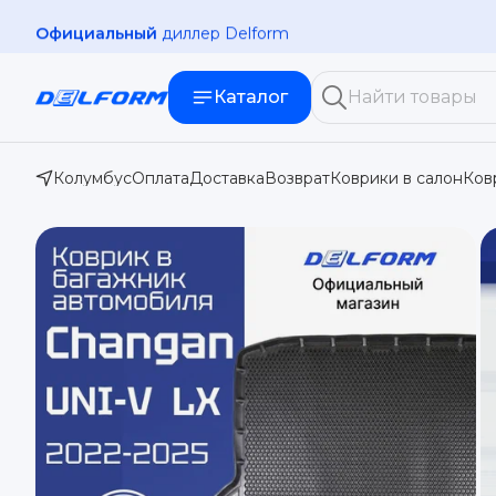
Официальный
диллер Delform
Каталог
Колумбус
Оплата
Доставка
Возврат
Коврики в салон
Ков