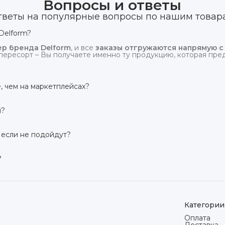
Вопросы и ответы
тветы на популярные вопросы по нашим товар
Delform?
р бренда Delform
, и все
заказы отгружаются напрямую с
пересорт – Вы получаете именно ту продукцию, которая предс
, чем на маркетплейсах?
сий маркетплейсов
. Плюс отгрузка идёт
напрямую со скл
и?
твует гарантия производителя 3 года
. Если в течение это
 заменим товар или вернём деньги.
 если не подойдут?
дней на возврат товара
, заказанного дистанционно,
без об
ого вида. Если коврик не подошёл – оформим возврат или об
?
сей России транспортными компаниями (Яндекс Доставка, Ozo
мости от региона. Отправляем в течение 1 рабочего дня пос
Категории
Оплата