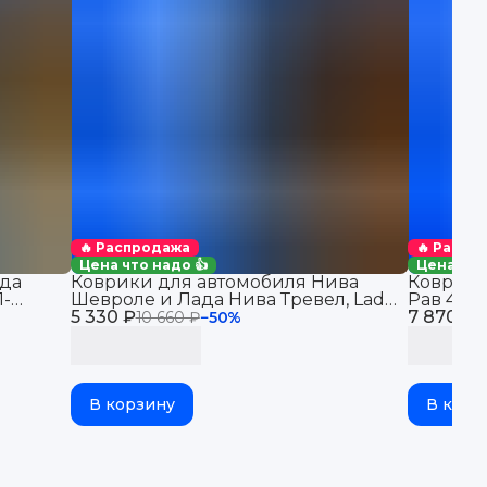
🔥 Распродажа
🔥 Распр
Цена что надо 👍
Цена что
да
Коврики для автомобиля Нива
Коврики
1-
Шевроле и Лада Нива Тревел, Lada
Рав 4 (2
в салон
5 330 ₽
Niva Travel & Chevrolet Niva
7 870 ₽
автомоби
10 660 ₽
−
50
%
1
бортикам
В корзину
В корз