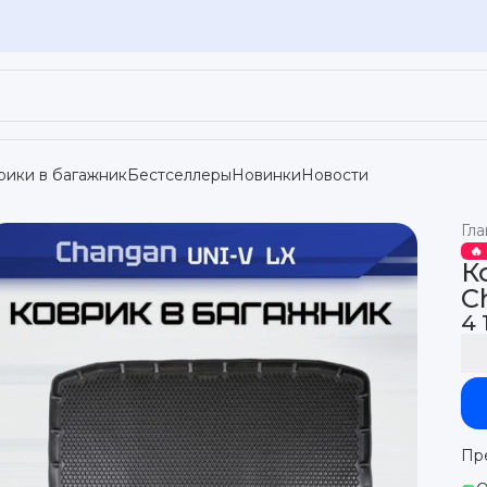
рики в багажник
Бестселлеры
Новинки
Новости
Гла
🔥
К
C
4 
Пр