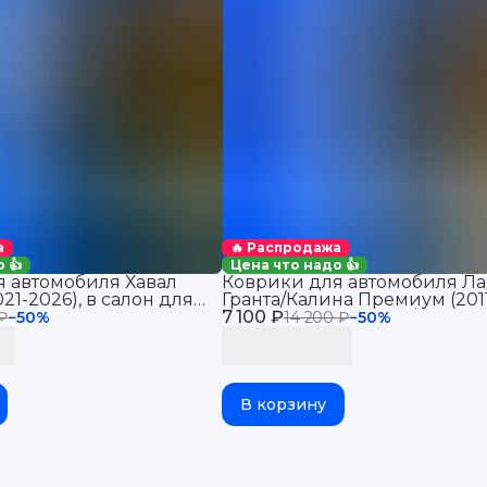
а
🔥 Распродажа
 👍
Цена что надо 👍
 автомобиля Хавал
Коврики для автомобиля Ла
21-2026), в салон для
Гранта/Калина Премиум (201
Haval Jolion 2WD
7 100 ₽
2026), Датсун Ми-До/Он-До 
 ₽
−
50
%
14 200 ₽
−
50
%
В корзину