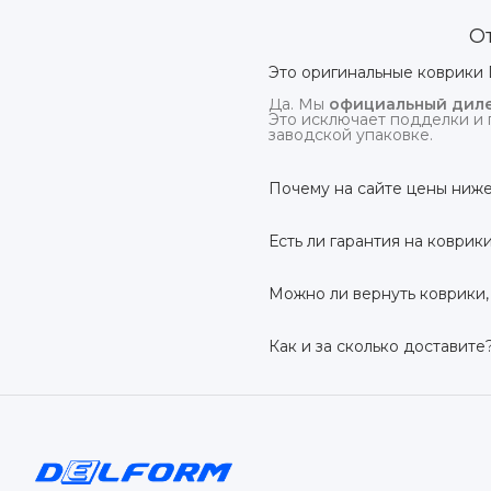
О
Это оригинальные коврики 
Да. Мы
официальный диле
Это исключает подделки и 
заводской упаковке.
Почему на сайте цены ниже
На
delform.shop
нет комис
посредников.
Есть ли гарантия на коврик
Да, на все коврики дейс
производственный дефект –
Можно ли вернуть коврики,
Да. По закону у Вас есть
7 
условии сохранения товарн
Как и за сколько доставите
Бесплатно доставим
по в
до 7 рабочих дней в зависи