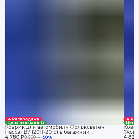
🔥 Распродажа
🔥 Ра
Цена что надо 👍
Цена 
Коврик для автомобиля Фольксваген
Коври
Пассат В7 (2011-2015) в багажник
Фольк
4 780 ₽
автомобиля Volkswagen Passat B7 с
4 820
9 560 ₽
−
50
%