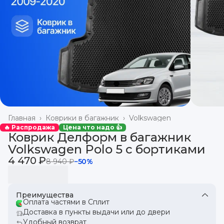
Главная
›
Коврики в багажник
›
Volkswagen
🔥 Распродажа
Цена что надо 👍
Коврик Делформ в багажник
Volkswagen Polo 5 с бортиками
4 470 ₽
8 940 ₽
−
50
%
Преимущества
Оплата частями в Сплит
Доставка в пункты выдачи или до двери
Удобный возврат