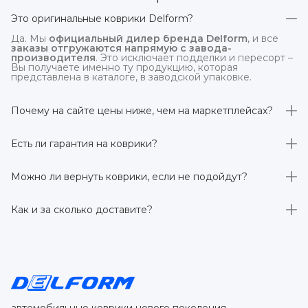
Это оригинальные коврики Delform?
Да. Мы
официальный дилер бренда Delform
, и все
заказы отгружаются напрямую с завода-
производителя
. Это исключает подделки и пересорт –
Вы получаете именно ту продукцию, которая
представлена в каталоге, в заводской упаковке.
Почему на сайте цены ниже, чем на маркетплейсах?
На
delform.shop
нет комиссий маркетплейсов
. Плюс
отгрузка идёт
напрямую со склада производителя
,
Есть ли гарантия на коврики?
без посредников.
Да, на все коврики действует гарантия 
производителя 3 года
. Если в течение этого срока
Можно ли вернуть коврики, если не подойдут?
обнаружится производственный дефект – заменим
товар или вернём деньги.
Да. По закону у Вас есть
7 дней на возврат товара
,
заказанного дистанционно,
без объяснения причин
–
Как и за сколько доставите?
при условии сохранения товарного вида. Если коврик не
подошёл – оформим возврат или обмен.
Бесплатно доставим
по всей России транспортными
компаниями (Яндекс Доставка, Ozon, и СДЭК). Сроки –
от 1 до 7 рабочих дней в зависимости от региона.
Отправляем в течение 1 рабочего дня после
оформления заказа.