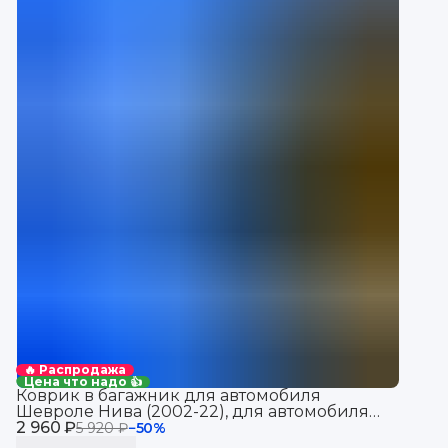
🔥 Распродажа
Цена что надо 👍
Коврик в багажник для автомобиля
Шевроле Нива (2002-22), для автомобиля
2 960 ₽
Chevrolet Niva
5 920 ₽
−
50
%