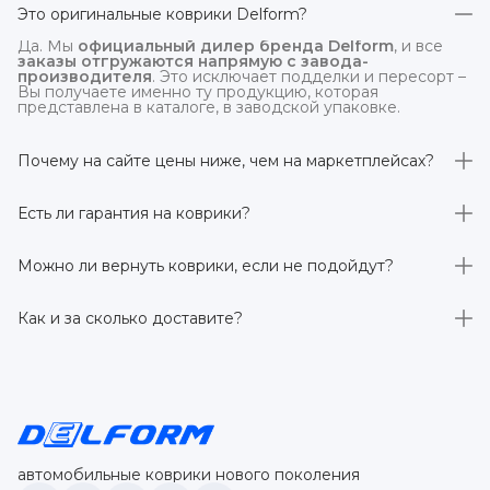
Это оригинальные коврики Delform?
Да. Мы
официальный дилер бренда Delform
, и все
заказы отгружаются напрямую с завода-
производителя
. Это исключает подделки и пересорт –
Вы получаете именно ту продукцию, которая
представлена в каталоге, в заводской упаковке.
Почему на сайте цены ниже, чем на маркетплейсах?
На
delform.shop
нет комиссий маркетплейсов
. Плюс
отгрузка идёт
напрямую со склада производителя
,
Есть ли гарантия на коврики?
без посредников.
Да, на все коврики действует гарантия 
производителя 3 года
. Если в течение этого срока
Можно ли вернуть коврики, если не подойдут?
обнаружится производственный дефект – заменим
товар или вернём деньги.
Да. По закону у Вас есть
7 дней на возврат товара
,
заказанного дистанционно,
без объяснения причин
–
Как и за сколько доставите?
при условии сохранения товарного вида. Если коврик не
подошёл – оформим возврат или обмен.
Бесплатно доставим
по всей России транспортными
компаниями (Яндекс Доставка, Ozon, и СДЭК). Сроки –
от 1 до 7 рабочих дней в зависимости от региона.
Отправляем в течение 1 рабочего дня после
оформления заказа.
автомобильные коврики нового поколения