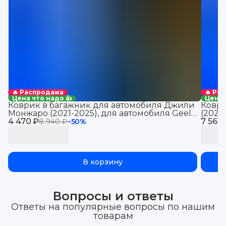
🔥 Распродажа
🔥 Ра
Цена что надо 👍
Цена 
Коврик в багажник для автомобиля Джили
Коври
Монжаро (2021-2025), для автомобиля Geely
(2021
4 470 ₽
Monjaro, EVA 3D
7 560
Jolio
8 940 ₽
−
50
%
В корзину
Вопросы и ответы
Ответы на популярные вопросы по нашим
товарам