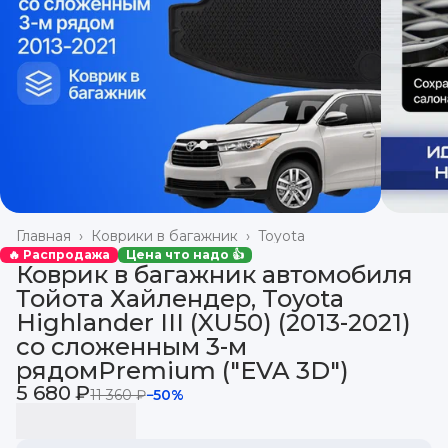
Главная
›
Коврики в багажник
›
Toyota
🔥 Распродажа
Цена что надо 👍
Коврик в багажник автомобиля
Тойота Хайлендер, Toyota
Highlander III (XU50) (2013-2021)
со сложенным 3-м
рядомPremium ("EVA 3D")
5 680 ₽
11 360 ₽
−
50
%