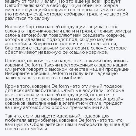
защиту от грязи и влаги. Но это еще не все! Продукт
Delform включают в себя функции обычных ковров
вместе с функцией ковриков со специальными сотами
(по примеру eva), которые собирают грязь и не дают ей
разлиться по салону.
Высокие бортики нашей продукции защищают пол
салона от проникновения влаги и грязи, а точные замеры
салона автомобиля позволяют нам создавать коврики,
которые идеально подходят под каждую модель
автомобиля. Коврики не скользят и не трескаются,
благодаря специальным фиксаторам в салоне, которые
обеспечивают надежную фиксацию ковриков.
Прочные, практичные и надежные – такими получились
коврики Delform. Тысячи восторженных отзывов наших
клиентов говорят о высоком качестве нашей продукции.
Выбирайте коврики Delform и получите надежную
защиту салона вашего автомобиля!
Кроме того, коврики Delform - это отличный подарок
для всех автолюбителей. Опытные водители, которые
уже пользовались нашей продукцией, остаются в
восторге от ее практичности и надежности. А дизайн
ковриков, выполненный в элегантном стиле, придаст
вашему автомобилю особый премиальный вид.
Так что, если вы ищете идеальный подарок для
любителя автомобилей, коврики Delform - это то, что
вам нужно. Обращайтесь к нам и выбирайте лучшее для
своего автомобиля.