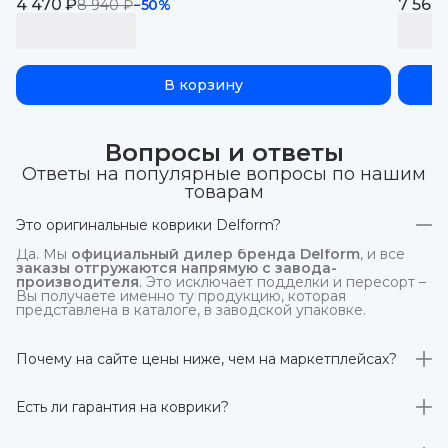
4 470 ₽
Monjaro, EVA 3D
7 560
Jolio
8 940 ₽
−
50
%
В корзину
Вопросы и ответы
Ответы на популярные вопросы по нашим
товарам
Это оригинальные коврики Delform?
Да. Мы
официальный дилер бренда Delform
, и все
заказы отгружаются напрямую с завода-
производителя
. Это исключает подделки и пересорт –
Вы получаете именно ту продукцию, которая
представлена в каталоге, в заводской упаковке.
Почему на сайте цены ниже, чем на маркетплейсах?
На
delform.shop
нет комиссий маркетплейсов
. Плюс
отгрузка идёт
напрямую со склада производителя
,
Есть ли гарантия на коврики?
без посредников.
Да, на все коврики действует гарантия 