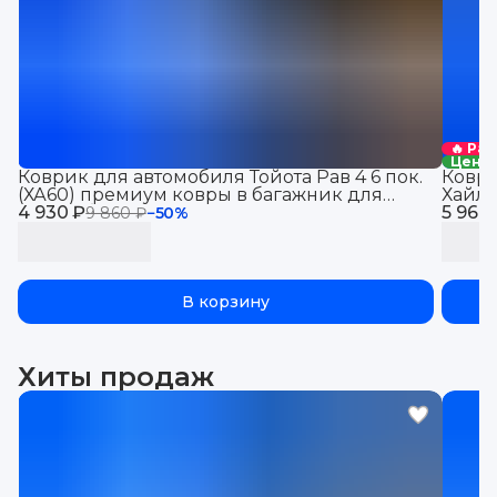
🔥 Ра
Цена 
Коврик для автомобиля Тойота Рав 4 6 пок.
Коври
(ХА60) премиум ковры в багажник для
Хайле
4 930 ₽
автомобиля Toyota RAV 4 VI пок. (XA60)
5 960
2026)
9 860 ₽
−
50
%
(2025-)с бортиками, эва, eva, эво
("EVA 
В корзину
Хиты продаж