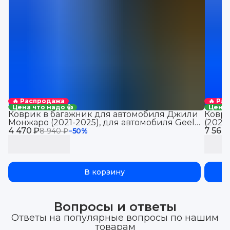
🔥 Распродажа
🔥 Ра
Цена что надо 👍
Цена 
Коврик в багажник для автомобиля Джили
Коври
Монжаро (2021-2025), для автомобиля Geely
(2021
4 470 ₽
Monjaro, EVA 3D
7 560
Jolio
8 940 ₽
−
50
%
В корзину
Вопросы и ответы
Ответы на популярные вопросы по нашим
товарам