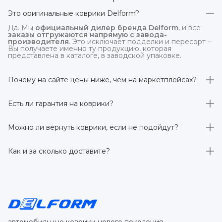
Это оригинальные коврики Delform?
Да. Мы
официальный дилер бренда Delform
, и все
заказы отгружаются напрямую с завода-
производителя
. Это исключает подделки и пересорт –
Вы получаете именно ту продукцию, которая
представлена в каталоге, в заводской упаковке.
Почему на сайте цены ниже, чем на маркетплейсах?
На
delform.shop
нет комиссий маркетплейсов
. Плюс
отгрузка идёт
напрямую со склада производителя
,
Есть ли гарантия на коврики?
без посредников.
Да, на все коврики действует гарантия 
производителя 3 года
. Если в течение этого срока
Можно ли вернуть коврики, если не подойдут?
обнаружится производственный дефект – заменим
товар или вернём деньги.
Да. По закону у Вас есть
7 дней на возврат товара
,
заказанного дистанционно,
без объяснения причин
–
Как и за сколько доставите?
при условии сохранения товарного вида. Если коврик не
подошёл – оформим возврат или обмен.
Бесплатно доставим
по всей России транспортными
компаниями (Яндекс Доставка, Ozon, и СДЭК). Сроки –
от 1 до 7 рабочих дней в зависимости от региона.
Отправляем в течение 1 рабочего дня после
оформления заказа.