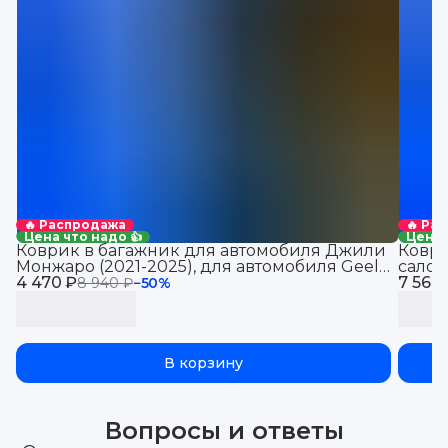
🔥 Распродажа
🔥 Ра
Цена что надо 👍
Цена 
Коврик в багажник для автомобиля Джили
Коври
Монжаро (2021-2025), для автомобиля Geely
салон
4 470 ₽
Monjaro, EVA 3D
7 560
8 940 ₽
−
50
%
В корзину
Вопросы и ответы