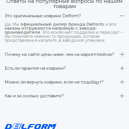
Ответы на популярные вопросы по нашим
товарам
Это оригинальные коврики Delform?
Да. Мы
официальный дилер бренда Delform
, и все
заказы отгружаются напрямую с завода-
производителя
. Это исключает подделки и пересорт –
Вы получаете именно ту продукцию, которая
представлена в каталоге, в заводской упаковке.
Почему на сайте цены ниже, чем на маркетплейсах?
На
delform.shop
нет комиссий маркетплейсов
. Плюс
отгрузка идёт
напрямую со склада производителя
,
Есть ли гарантия на коврики?
без посредников.
Да, на все коврики действует гарантия 
производителя 3 года
. Если в течение этого срока
Можно ли вернуть коврики, если не подойдут?
обнаружится производственный дефект – заменим
товар или вернём деньги.
Да. По закону у Вас есть
7 дней на возврат товара
,
заказанного дистанционно,
без объяснения причин
–
Как и за сколько доставите?
при условии сохранения товарного вида. Если коврик не
подошёл – оформим возврат или обмен.
Бесплатно доставим
по всей России транспортными
компаниями (Яндекс Доставка, Ozon, и СДЭК). Сроки –
от 1 до 7 рабочих дней в зависимости от региона.
Отправляем в течение 1 рабочего дня после
оформления заказа.