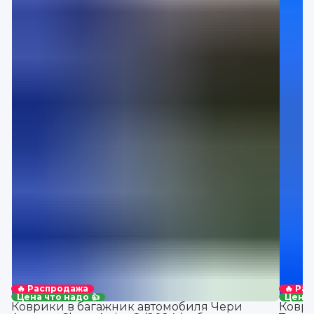
🔥 Распродажа
🔥 Ра
Цена что надо 👍
Цена 
Коврики в багажник автомобиля Чери
Коври