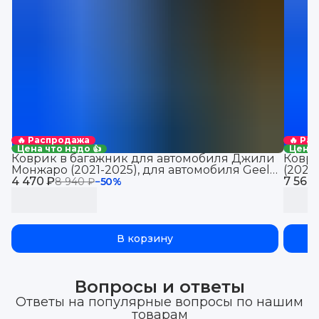
🔥 Распродажа
🔥 Ра
Цена что надо 👍
Цена 
Коврик в багажник для автомобиля Джили
Коври
Монжаро (2021-2025), для автомобиля Geely
(2021
4 470 ₽
Monjaro, EVA 3D
7 560
Jolio
8 940 ₽
−
50
%
В корзину
Вопросы и ответы
Ответы на популярные вопросы по нашим
товарам