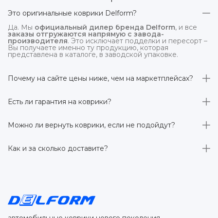
Это оригинальные коврики Delform?
Да. Мы
официальный дилер бренда Delform
, и все
заказы отгружаются напрямую с завода-
производителя
. Это исключает подделки и пересорт –
Вы получаете именно ту продукцию, которая
представлена в каталоге, в заводской упаковке.
Почему на сайте цены ниже, чем на маркетплейсах?
На
delform.shop
нет комиссий маркетплейсов
. Плюс
отгрузка идёт
напрямую со склада производителя
,
Есть ли гарантия на коврики?
без посредников.
Да, на все коврики действует гарантия 
производителя 3 года
. Если в течение этого срока
Можно ли вернуть коврики, если не подойдут?
обнаружится производственный дефект – заменим
товар или вернём деньги.
Да. По закону у Вас есть
7 дней на возврат товара
,
заказанного дистанционно,
без объяснения причин
–
Как и за сколько доставите?
при условии сохранения товарного вида. Если коврик не
подошёл – оформим возврат или обмен.
Бесплатно доставим
по всей России транспортными
компаниями (Яндекс Доставка, Ozon, и СДЭК). Сроки –
от 1 до 7 рабочих дней в зависимости от региона.
Отправляем в течение 1 рабочего дня после
оформления заказа.