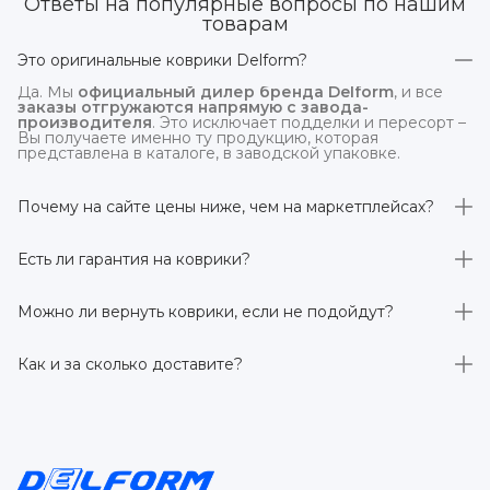
Ответы на популярные вопросы по нашим
товарам
Это оригинальные коврики Delform?
Да. Мы
официальный дилер бренда Delform
, и все
заказы отгружаются напрямую с завода-
производителя
. Это исключает подделки и пересорт –
Вы получаете именно ту продукцию, которая
представлена в каталоге, в заводской упаковке.
Почему на сайте цены ниже, чем на маркетплейсах?
На
delform.shop
нет комиссий маркетплейсов
. Плюс
отгрузка идёт
напрямую со склада производителя
,
Есть ли гарантия на коврики?
без посредников.
Да, на все коврики действует гарантия 
производителя 3 года
. Если в течение этого срока
Можно ли вернуть коврики, если не подойдут?
обнаружится производственный дефект – заменим
товар или вернём деньги.
Да. По закону у Вас есть
7 дней на возврат товара
,
заказанного дистанционно,
без объяснения причин
–
Как и за сколько доставите?
при условии сохранения товарного вида. Если коврик не
подошёл – оформим возврат или обмен.
Бесплатно доставим
по всей России транспортными
компаниями (Яндекс Доставка, Ozon, и СДЭК). Сроки –
от 1 до 7 рабочих дней в зависимости от региона.
Отправляем в течение 1 рабочего дня после
оформления заказа.