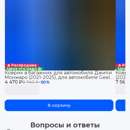
🔥 Распродажа
🔥 Ра
Цена что надо 👍
Цена 
Коврик в багажник для автомобиля Джили
Коври
Монжаро (2021-2025), для автомобиля Geely
(2021
4 470 ₽
Monjaro, EVA 3D
7 560
Jolio
8 940 ₽
−
50
%
В корзину
Вопросы и ответы