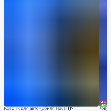
🔥 Ра
Цена 
Коврик для автомобиля Haval Н7 I
Коври