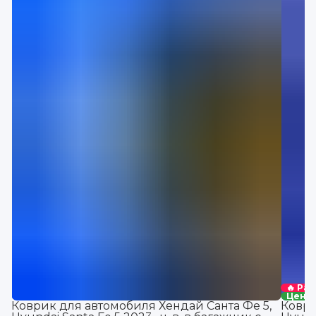
🔥 Ра
Цена 
Коврик для автомобиля Хендай Санта Фе 5,
Коври