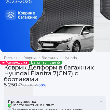
Главная
›
Коврики в багажник
›
Hyundai
🔥 Распродажа
Цена что надо 👍
Коврик Делформ в багажник
Hyundai Elantra 7(CN7) с
бортиками
5 250 ₽
10 500 ₽
−
50
%
Преимущества
Оплата частями в Сплит
Доставка в пункты выдачи или до двери