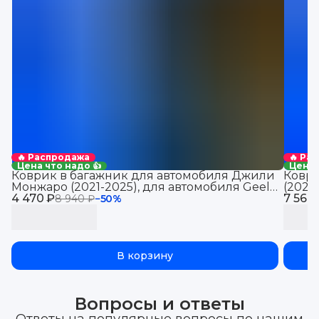
🔥 Распродажа
🔥 Ра
Цена что надо 👍
Цена 
Коврик в багажник для автомобиля Джили
Коври
Монжаро (2021-2025), для автомобиля Geely
(2021
4 470 ₽
Monjaro, EVA 3D
7 560
Jolio
8 940 ₽
−
50
%
В корзину
Вопросы и ответы