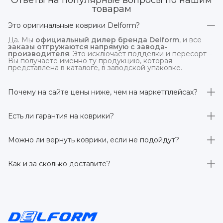
Ответы на популярные вопросы по нашим
товарам
Это оригинальные коврики Delform?
Да. Мы
официальный дилер бренда Delform
, и все
заказы отгружаются напрямую с завода-
производителя
. Это исключает подделки и пересорт –
Вы получаете именно ту продукцию, которая
представлена в каталоге, в заводской упаковке.
Почему на сайте цены ниже, чем на маркетплейсах?
На
delform.shop
нет комиссий маркетплейсов
. Плюс
отгрузка идёт
напрямую со склада производителя
,
Есть ли гарантия на коврики?
без посредников.
Да, на все коврики действует гарантия 
производителя 3 года
. Если в течение этого срока
Можно ли вернуть коврики, если не подойдут?
обнаружится производственный дефект – заменим
товар или вернём деньги.
Да. По закону у Вас есть
7 дней на возврат товара
,
заказанного дистанционно,
без объяснения причин
–
Как и за сколько доставите?
при условии сохранения товарного вида. Если коврик не
подошёл – оформим возврат или обмен.
Бесплатно доставим
по всей России транспортными
компаниями (Яндекс Доставка, Ozon, и СДЭК). Сроки –
от 1 до 7 рабочих дней в зависимости от региона.
Отправляем в течение 1 рабочего дня после
оформления заказа.