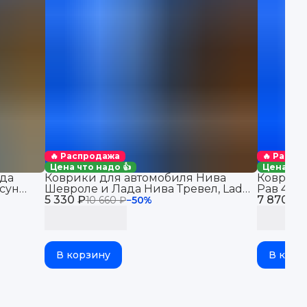
🔥 Распродажа
🔥 Распр
Цена что надо 👍
Цена что
да
Коврики для автомобиля Нива
Коврики
сун
Шевроле и Лада Нива Тревел, Lada
Рав 4 (2
5 330 ₽
Niva Travel & Chevrolet Niva
7 870 ₽
автомоби
10 660 ₽
−
50
%
1
бортикам
В корзину
В корз