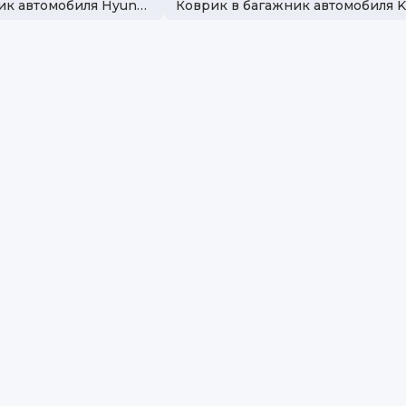
Коврик в багажник автомобиля Hyundai
Коврик в багажник автомобиля K
Ма
Бр