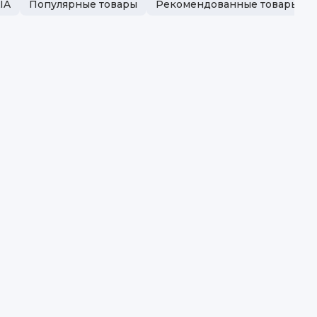
IA
Популярные товары
Рекомендованные товары
рка автомобиля
Kia, Hyundai
енд
Delform