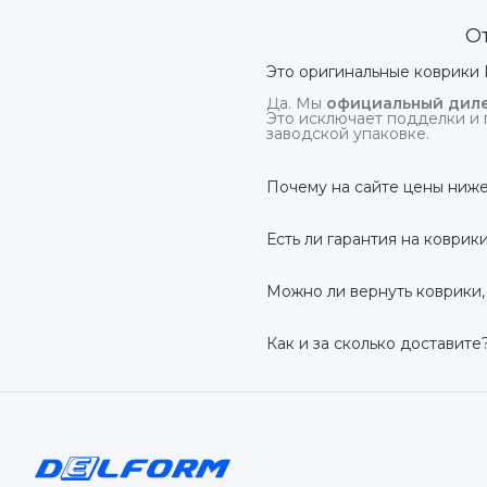
О
Это оригинальные коврики 
Да. Мы
официальный диле
Это исключает подделки и 
заводской упаковке.
Почему на сайте цены ниже
На
delform.shop
нет комис
посредников.
Есть ли гарантия на коврик
Да, на все коврики дейс
производственный дефект –
Можно ли вернуть коврики,
Да. По закону у Вас есть
7 
условии сохранения товарн
Как и за сколько доставите
Бесплатно доставим
по в
до 7 рабочих дней в зависи