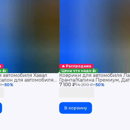
а
🔥 Распродажа
 👍
Цена что надо 👍
 автомобиля Хавал
Коврики для автомобиля Ла
салон для автомобиля
Гранта/Калина Премиум, Дат
 2WD
7 100 ₽
Ми-До/Он-До в салон
 ₽
−
50
%
14 200 ₽
−
50
%
В корзину