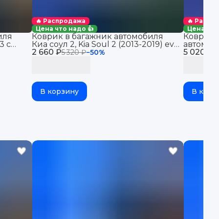
🔥 Распродажа
🔥 Распр
Цена что надо 👍
Цена что
иля
Коврик в багажник автомобиля
Коврик 
3 с
Киа соул 2, Kia Soul 2 (2013-2019) eva
автомоби
2 660 ₽
ева эва 3д
5 020 ₽
Kia Cera
5 320 ₽
−
50
%
1
В корзину
В корз