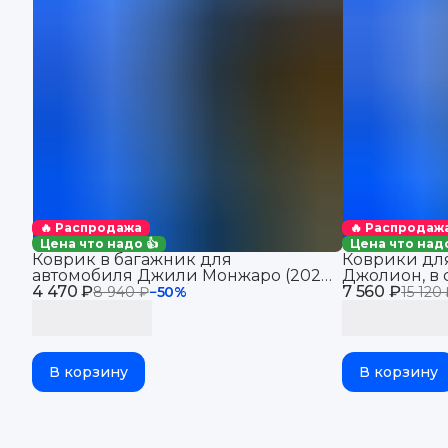
🔥 Распродажа
🔥 Распродаж
Цена что надо 👍
Цена что надо
Коврик в багажник для
Коврики для
автомобиля Джили Монжаро (2021-
Джолион, в 
4 470 ₽
2025), для автомобиля Geely
7 560 ₽
Haval Jolion
8 940 ₽
−
50
%
15 120
Monjaro, EVA 3D
В корзину
В корзину