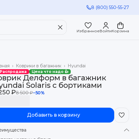
8 (800) 550-55-27
Избранное
Войти
Корзина
вная
›
Коврики в багажник
›
Hyundai
 Распродажа
Цена что надо 👍
оврик Делформ в багажник
yundai Solaris с бортиками
250 ₽
8 500 ₽
−
50
%
Добавить в корзину
еимущества