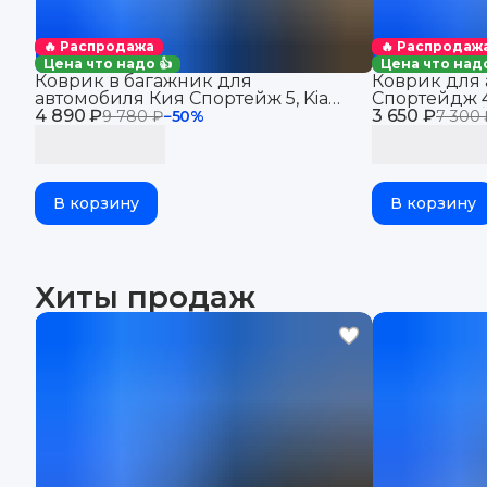
🔥 Распродажа
🔥 Распродаж
Цена что надо 👍
Цена что надо
Коврик в багажник для
Коврик для 
автомобиля Кия Спортейж 5, Kia
Спортейдж 4
4 890 ₽
Sportage V China-Market (с
3 650 ₽
для автомоби
9 780 ₽
−
50
%
7 300 
сабвуфером) (2021-) EVA 3D
бортиками, э
Premium
В корзину
В корзину
Хиты продаж