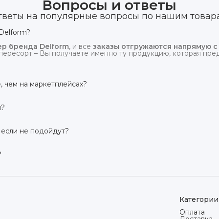
Вопросы и ответы
тветы на популярные вопросы по нашим товар
Delform?
р бренда Delform
, и все
заказы отгружаются напрямую с
пересорт – Вы получаете именно ту продукцию, которая предс
, чем на маркетплейсах?
сий маркетплейсов
. Плюс отгрузка идёт
напрямую со скл
и?
твует гарантия производителя 3 года
. Если в течение это
 заменим товар или вернём деньги.
 если не подойдут?
дней на возврат товара
, заказанного дистанционно,
без об
ого вида. Если коврик не подошёл – оформим возврат или об
?
сей России транспортными компаниями (Яндекс Доставка, Ozo
мости от региона. Отправляем в течение 1 рабочего дня пос
Категории
Оплата