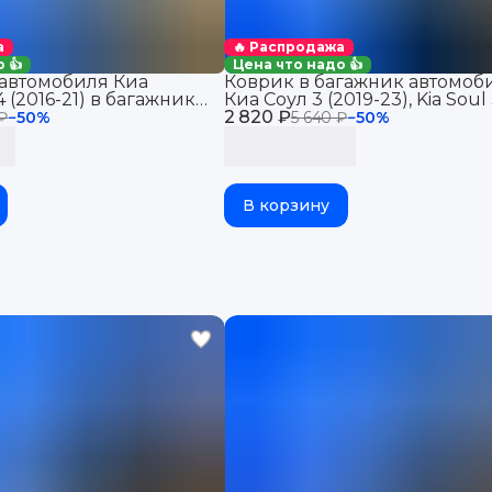
а
🔥 Распродажа
 👍
Цена что надо 👍
автомобиля Киа
Коврик в багажник автомоб
 (2016-21) в багажник
Киа Соул 3 (2019-23), Kia Soul 
ля Kia Sportage 4 с
2 820 ₽
бортиками, эва, eva
₽
−
50
%
5 640 ₽
−
50
%
ва, eva
В корзину