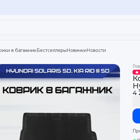
рики в багажник
Бестселлеры
Новинки
Новости
Гла
🔥
К
H
4 
Пр