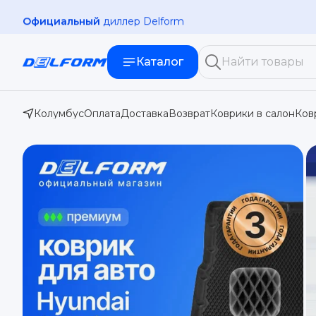
Официальный
диллер Delform
Каталог
Колумбус
Оплата
Доставка
Возврат
Коврики в салон
Ков