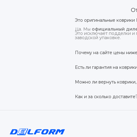
О
Это оригинальные коврики 
Да. Мы
официальный диле
Это исключает подделки и 
заводской упаковке.
Почему на сайте цены ниже
На
delform.shop
нет комис
посредников.
Есть ли гарантия на коврик
Да, на все коврики дейс
производственный дефект –
Можно ли вернуть коврики,
Да. По закону у Вас есть
7 
условии сохранения товарн
Как и за сколько доставите
Бесплатно доставим
по в
до 7 рабочих дней в зависи