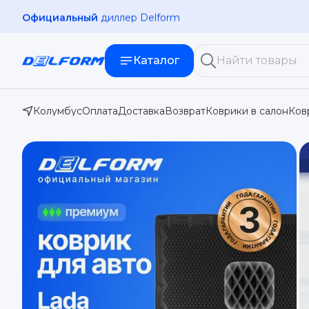
Официальный
диллер Delform
Каталог
Колумбус
Оплата
Доставка
Возврат
Коврики в салон
Ков