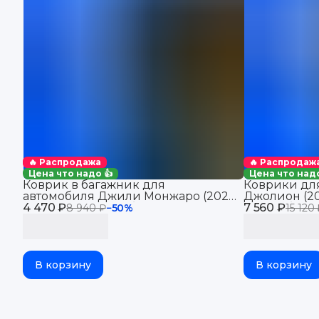
🔥 Распродажа
🔥 Распродаж
Цена что надо 👍
Цена что надо
Коврик в багажник для
Коврики для
автомобиля Джили Монжаро (2021-
Джолион (20
4 470 ₽
2025), для автомобиля Geely
7 560 ₽
автомобиля 
8 940 ₽
−
50
%
15 120
Monjaro, EVA 3D
В корзину
В корзину