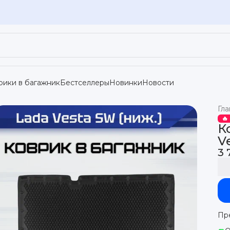
рики в багажник
Бестселлеры
Новинки
Новости
Гла
🔥
К
V
3 
Пр