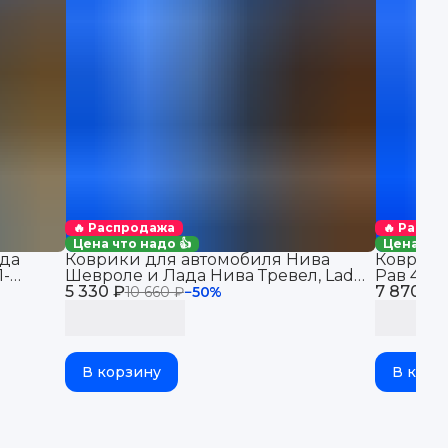
🔥 Распродажа
🔥 Распр
Цена что надо 👍
Цена что
да
Коврики для автомобиля Нива
Коврики
1-
Шевроле и Лада Нива Тревел, Lada
Рав 4 (2
в салон
5 330 ₽
Niva Travel & Chevrolet Niva
7 870 ₽
автомоби
10 660 ₽
−
50
%
1
бортикам
В корзину
В корз