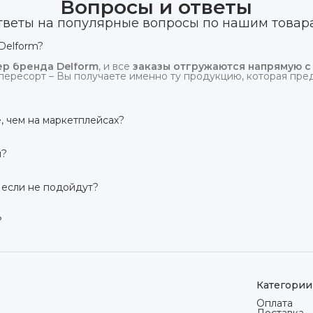
Вопросы и ответы
тветы на популярные вопросы по нашим товар
Delform?
р бренда Delform
, и все
заказы отгружаются напрямую с
пересорт – Вы получаете именно ту продукцию, которая предс
, чем на маркетплейсах?
сий маркетплейсов
. Плюс отгрузка идёт
напрямую со скл
и?
твует гарантия производителя 3 года
. Если в течение это
 заменим товар или вернём деньги.
 если не подойдут?
дней на возврат товара
, заказанного дистанционно,
без об
ого вида. Если коврик не подошёл – оформим возврат или об
?
сей России транспортными компаниями (Яндекс Доставка, Ozo
мости от региона. Отправляем в течение 1 рабочего дня пос
Категории
Оплата