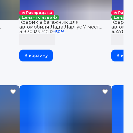
🔥 Распродажа
🔥 Распр
Цена что надо 👍
Цена что
Коврик в багажник для
Коврик 
автомобиля Лада Ларгус 7 мест
автомоб
 (1977-
3 370 ₽
(2012-22), Lada Largus
4 470 ₽
(2011-22)
6 740 ₽
−
50
%
8
В корзину
В корз