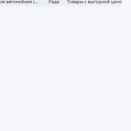
Коврик в багажник для автомобиля Lada
Лада
Товары с выгодной ценой
рка автомобиля
Лада
енд
Delform