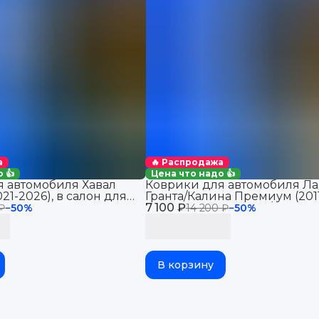
а
🔥 Распродажа
 👍
Цена что надо 👍
 автомобиля Хавал
Коврики для автомобиля Ла
21-2026), в салон для
Гранта/Калина Премиум (201
Haval Jolion 2WD
7 100 ₽
2026), Датсун Ми-До/Он-До 
 ₽
−
50
%
14 200 ₽
−
50
%
В корзину