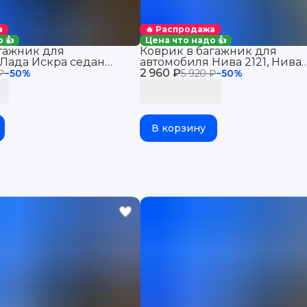
а
🔥 Распродажа
 👍
Цена что надо 👍
гажник для
Коврик в багажник для
Лада Искра седан
автомобиля Нива 2121, Нива
Iskra
2 960 ₽
Легенд, Niva 2121, Niva Legend
₽
−
50
%
5 920 ₽
−
50
%
2022)
В корзину