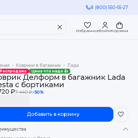
8 (800) 550-55-27
Избранное
Войти
Корзина
вная
›
Коврики в багажник
›
Лада
 Распродажа
Цена что надо 👍
оврик Делформ в багажник Lada
esta с бортиками
720 ₽
7 440 ₽
−
50
%
Добавить в корзину
еимущества