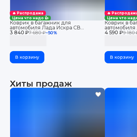
🔥 Распродажа
🔥 Распродаж
Цена что надо 👍
Цена что надо
Коврик в багажник для
Коврик в ба
автомобиля Лада Искра СВ
автомобиля 
3 840 ₽
универсал (2025-), Lada Iskra SW
4 590 ₽
(2025-), Lada 
7 680 ₽
−
50
%
9 180 
В корзину
В корзину
Хиты продаж