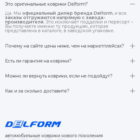
Это оригинальные коврики Delform?
Да. Мы
официальный дилер бренда Delform
, и все
заказы отгружаются напрямую с завода-
производителя
. Это исключает подделки и пересорт –
Вы получаете именно ту продукцию, которая
представлена в каталоге, в заводской упаковке.
Почему на сайте цены ниже, чем на маркетплейсах?
На
delform.shop
нет комиссий маркетплейсов
. Плюс
отгрузка идёт
напрямую со склада производителя
,
Есть ли гарантия на коврики?
без посредников.
Да, на все коврики действует гарантия 
производителя 3 года
. Если в течение этого срока
Можно ли вернуть коврики, если не подойдут?
обнаружится производственный дефект – заменим
товар или вернём деньги.
Да. По закону у Вас есть
7 дней на возврат товара
,
заказанного дистанционно,
без объяснения причин
–
Как и за сколько доставите?
при условии сохранения товарного вида. Если коврик не
подошёл – оформим возврат или обмен.
Бесплатно доставим
по всей России транспортными
компаниями (Яндекс Доставка, Ozon, и СДЭК). Сроки –
от 1 до 7 рабочих дней в зависимости от региона.
Отправляем в течение 1 рабочего дня после
оформления заказа.
автомобильные коврики нового поколения