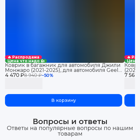
🔥 Распродажа
🔥 Ра
Цена что надо 👍
Цена 
Коврик в багажник для автомобиля Джили
Коври
Монжаро (2021-2025), для автомобиля Geely
(2021
4 470 ₽
Monjaro, EVA 3D
7 560
Jolio
8 940 ₽
−
50
%
В корзину
Вопросы и ответы
Ответы на популярные вопросы по нашим
товарам