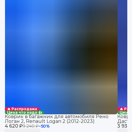
🔥 Распродажа
🔥 Ра
Цена что надо 👍
Цена 
Коврик в багажник для автомобиля Рено
Коври
Логан 2, Renault Logan 2 (2012-2023)
Дасте
4 620 ₽
3 930
9 240 ₽
−
50
%