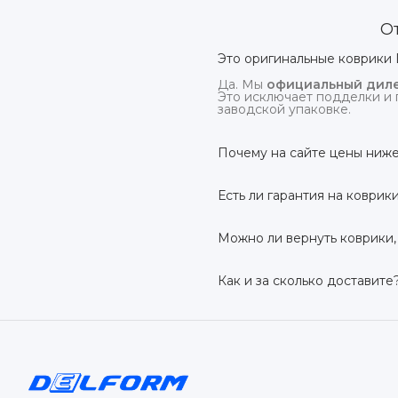
О
Это оригинальные коврики 
Да. Мы
официальный диле
Это исключает подделки и 
заводской упаковке.
Почему на сайте цены ниже
На
delform.shop
нет комис
посредников.
Есть ли гарантия на коврик
Да, на все коврики дейс
производственный дефект –
Можно ли вернуть коврики,
Да. По закону у Вас есть
7 
условии сохранения товарн
Как и за сколько доставите
Бесплатно доставим
по в
до 7 рабочих дней в зависи