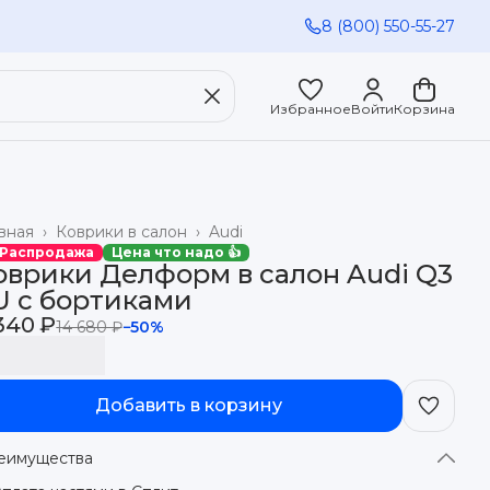
8 (800) 550-55-27
Избранное
Войти
Корзина
вная
›
Коврики в салон
›
Audi
 Распродажа
Цена что надо 👍
оврики Делформ в салон Audi Q3
U с бортиками
340 ₽
14 680 ₽
−
50
%
Добавить в корзину
еимущества