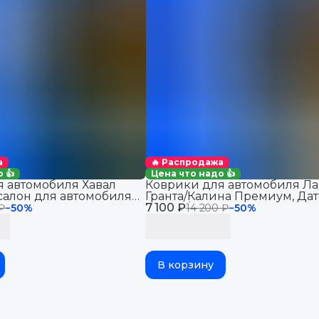
а
🔥 Распродажа
 👍
Цена что надо 👍
 автомобиля Хавал
Коврики для автомобиля Ла
салон для автомобиля
Гранта/Калина Премиум, Дат
 2WD
7 100 ₽
Ми-До/Он-До в салон
 ₽
−
50
%
14 200 ₽
−
50
%
В корзину