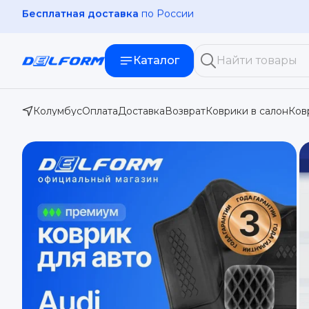
Официальный
диллер Delform
Каталог
Колумбус
Оплата
Доставка
Возврат
Коврики в салон
Ков