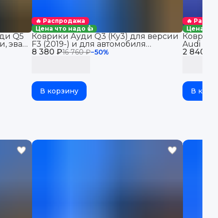
🔥 Распродажа
🔥 Распр
Цена что надо 👍
Цена что
ди Q5
Коврики Ауди Q3 (Ку3) для версии
Коврики
, эва,
F3 (2019-) и для автомобиля
Audi Q7 
8 380 ₽
Sportback (2018-) с бортиками, эва,
2 840 ₽
сидений 
16 760 ₽
−
50
%
5
eva
eva
В корзину
В корз