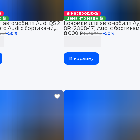
а
🔥 Распродажа
 👍
Цена что надо 👍
 автомобиля Audi Q5 2
Коврики для автомобиля Ау
вто Audi с бортиками,
8R (2008-17) Audi с бортиками
8 000 ₽
eva
0 ₽
−
50
%
16 000 ₽
−
50
%
В корзину