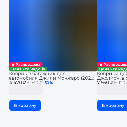
🔥 Распродажа
🔥 Распродаж
Цена что надо 👍
Цена что надо
Коврик в багажник для
Коврики для
автомобиля Джили Монжаро (2021-
Джолион, в 
4 470 ₽
2025), для автомобиля Geely
7 560 ₽
Haval Jolion
8 940 ₽
−
50
%
15 120
Monjaro, EVA 3D
В корзину
В корзину