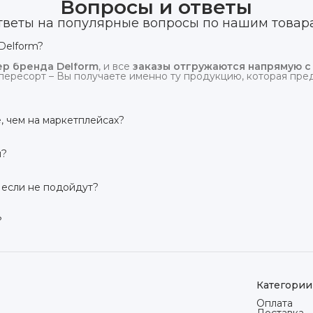
Вопросы и ответы
тветы на популярные вопросы по нашим товар
Delform?
р бренда Delform
, и все
заказы отгружаются напрямую с
пересорт – Вы получаете именно ту продукцию, которая предс
, чем на маркетплейсах?
сий маркетплейсов
. Плюс отгрузка идёт
напрямую со скл
и?
твует гарантия производителя 3 года
. Если в течение это
 заменим товар или вернём деньги.
 если не подойдут?
дней на возврат товара
, заказанного дистанционно,
без об
ого вида. Если коврик не подошёл – оформим возврат или об
?
сей России транспортными компаниями (Яндекс Доставка, Ozo
мости от региона. Отправляем в течение 1 рабочего дня пос
Категории
Оплата