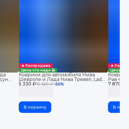
🔥 Распродажа
🔥 Распр
Цена что надо 👍
Цена что
да
Коврики для автомобиля Нива
Коврики
сун
Шевроле и Лада Нива Тревел, Lada
Рав 4 (2
5 330 ₽
Niva Travel & Chevrolet Niva
7 870 ₽
автомоби
10 660 ₽
−
50
%
1
бортикам
В корзину
В корз