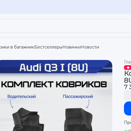
рики в багажник
Бестселлеры
Новинки
Новости
Гла
🔥
К
8
7 
Пр