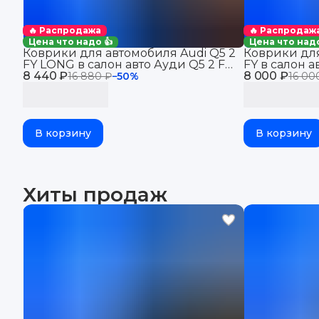
🔥 Распродажа
🔥 Распродаж
Цена что надо 👍
Цена что надо
Коврики для автомобиля Audi Q5 2
Коврики для
FY LONG в салон авто Ауди Q5 2 FY
FY в салон а
8 440 ₽
лонг с бортиками, эва, eva
8 000 ₽
эва, eva
16 880 ₽
−
50
%
16 00
В корзину
В корзину
Хиты продаж