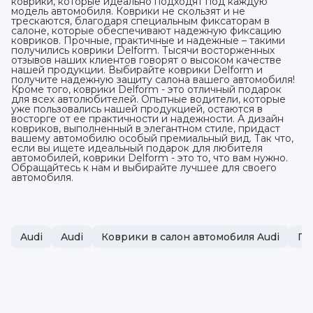
коврики, которые идеально подходят под каждую
модель автомобиля. Коврики не скользят и не
трескаются, благодаря специальным фиксаторам в
салоне, которые обеспечивают надежную фиксацию
ковриков. Прочные, практичные и надежные – такими
получились коврики Delform. Тысячи восторженных
отзывов наших клиентов говорят о высоком качестве
нашей продукции. Выбирайте коврики Delform и
получите надежную защиту салона вашего автомобиля!
Кроме того, коврики Delform - это отличный подарок
для всех автолюбителей. Опытные водители, которые
уже пользовались нашей продукцией, остаются в
восторге от ее практичности и надежности. А дизайн
ковриков, выполненный в элегантном стиле, придаст
вашему автомобилю особый премиальный вид. Так что,
если вы ищете идеальный подарок для любителя
автомобилей, коврики Delform - это то, что вам нужно.
Обращайтесь к нам и выбирайте лучшее для своего
автомобиля.
Audi
Audi
Коврики в салон автомобиля Audi
По