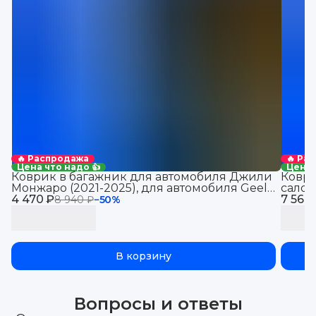
🔥 Распродажа
🔥 Ра
Цена что надо 👍
Цена 
Коврик в багажник для автомобиля Джили
Коври
Монжаро (2021-2025), для автомобиля Geely
салон
4 470 ₽
Monjaro, EVA 3D
7 560
8 940 ₽
−
50
%
В корзину
Вопросы и ответы