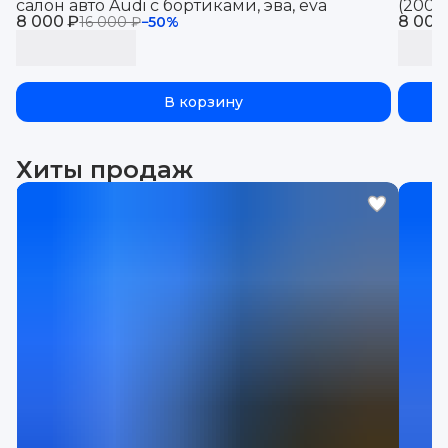
салон авто Audi с бортиками, эва, eva
(2008-
8 000 ₽
8 000
16 000 ₽
−
50
%
В корзину
Хиты продаж