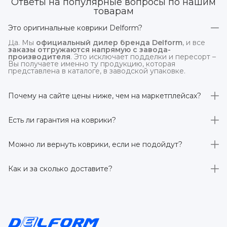
Ответы на популярные вопросы по нашим
товарам
Это оригинальные коврики Delform?
Да. Мы
официальный дилер бренда Delform
, и все
заказы отгружаются напрямую с завода-
производителя
. Это исключает подделки и пересорт –
Вы получаете именно ту продукцию, которая
представлена в каталоге, в заводской упаковке.
Почему на сайте цены ниже, чем на маркетплейсах?
На
delform.shop
нет комиссий маркетплейсов
. Плюс
отгрузка идёт
напрямую со склада производителя
,
Есть ли гарантия на коврики?
без посредников.
Да, на все коврики действует гарантия 
производителя 3 года
. Если в течение этого срока
Можно ли вернуть коврики, если не подойдут?
обнаружится производственный дефект – заменим
товар или вернём деньги.
Да. По закону у Вас есть
7 дней на возврат товара
,
заказанного дистанционно,
без объяснения причин
–
Как и за сколько доставите?
при условии сохранения товарного вида. Если коврик не
подошёл – оформим возврат или обмен.
Бесплатно доставим
по всей России транспортными
компаниями (Яндекс Доставка, Ozon, и СДЭК). Сроки –
от 1 до 7 рабочих дней в зависимости от региона.
Отправляем в течение 1 рабочего дня после
оформления заказа.