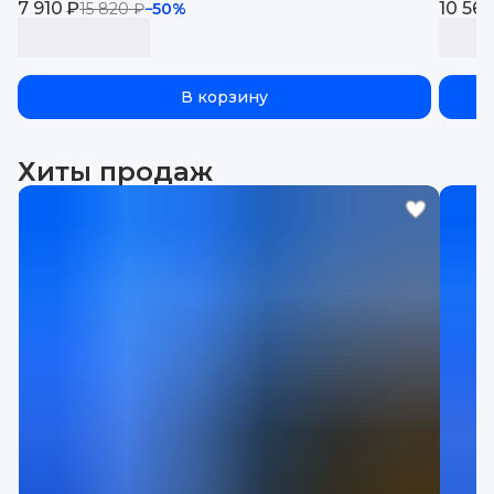
7 910 ₽
eva
10 560
15 820 ₽
−
50
%
В корзину
Хиты продаж