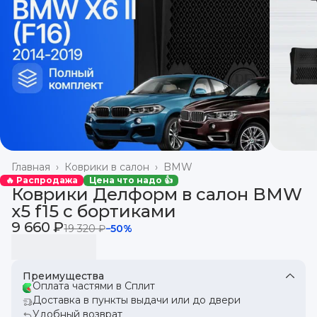
Главная
›
Коврики в салон
›
BMW
🔥 Распродажа
Цена что надо 👍
Коврики Делформ в салон BMW
x5 f15 с бортиками
9 660 ₽
19 320 ₽
−
50
%
Преимущества
Оплата частями в Сплит
Доставка в пункты выдачи или до двери
Удобный возврат