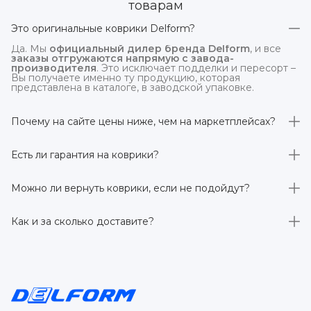
товарам
Это оригинальные коврики Delform?
Да. Мы
официальный дилер бренда Delform
, и все
заказы отгружаются напрямую с завода-
производителя
. Это исключает подделки и пересорт –
Вы получаете именно ту продукцию, которая
представлена в каталоге, в заводской упаковке.
Почему на сайте цены ниже, чем на маркетплейсах?
На
delform.shop
нет комиссий маркетплейсов
. Плюс
отгрузка идёт
напрямую со склада производителя
,
Есть ли гарантия на коврики?
без посредников.
Да, на все коврики действует гарантия 
производителя 3 года
. Если в течение этого срока
Можно ли вернуть коврики, если не подойдут?
обнаружится производственный дефект – заменим
товар или вернём деньги.
Да. По закону у Вас есть
7 дней на возврат товара
,
заказанного дистанционно,
без объяснения причин
–
Как и за сколько доставите?
при условии сохранения товарного вида. Если коврик не
подошёл – оформим возврат или обмен.
Бесплатно доставим
по всей России транспортными
компаниями (Яндекс Доставка, Ozon, и СДЭК). Сроки –
от 1 до 7 рабочих дней в зависимости от региона.
Отправляем в течение 1 рабочего дня после
оформления заказа.