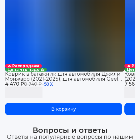
🔥 Распродажа
🔥 Ра
Цена что надо 👍
Цена 
Коврик в багажник для автомобиля Джили
Коври
Монжаро (2021-2025), для автомобиля Geely
(2021
4 470 ₽
Monjaro, EVA 3D
7 560
Jolio
8 940 ₽
−
50
%
В корзину
Вопросы и ответы
Ответы на популярные вопросы по нашим