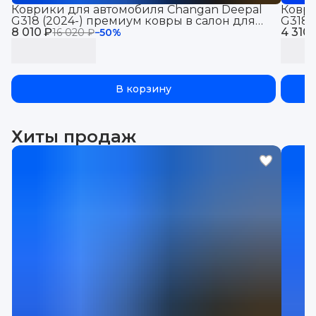
Коврики для автомобиля Changan Deepal
Коври
G318 (2024-) премиум ковры в салон для
G318 
8 010 ₽
автомобиля Чанган Дипал G318 с
4 310 
для а
16 020 ₽
−
50
%
бортиками, эва, eva, эво
бортик
В корзину
Хиты продаж