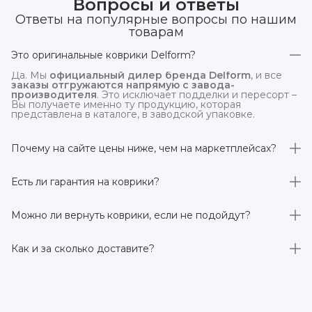
Вопросы и ответы
Ответы на популярные вопросы по нашим
товарам
Это оригинальные коврики Delform?
Да. Мы
официальный дилер бренда Delform
, и все
заказы отгружаются напрямую с завода-
производителя
. Это исключает подделки и пересорт –
Вы получаете именно ту продукцию, которая
представлена в каталоге, в заводской упаковке.
Почему на сайте цены ниже, чем на маркетплейсах?
На
delform.shop
нет комиссий маркетплейсов
. Плюс
отгрузка идёт
напрямую со склада производителя
,
Есть ли гарантия на коврики?
без посредников.
Да, на все коврики действует гарантия 
производителя 3 года
. Если в течение этого срока
Можно ли вернуть коврики, если не подойдут?
обнаружится производственный дефект – заменим
товар или вернём деньги.
Да. По закону у Вас есть
7 дней на возврат товара
,
заказанного дистанционно,
без объяснения причин
–
Как и за сколько доставите?
при условии сохранения товарного вида. Если коврик не
подошёл – оформим возврат или обмен.
Бесплатно доставим
по всей России транспортными
компаниями (Яндекс Доставка, Ozon, и СДЭК). Сроки –
от 1 до 7 рабочих дней в зависимости от региона.
Отправляем в течение 1 рабочего дня после
оформления заказа.