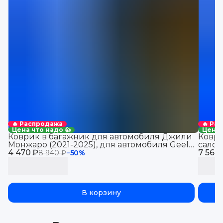
🔥 Распродажа
🔥 Ра
Цена что надо 👍
Цена 
Коврик в багажник для автомобиля Джили
Коври
Монжаро (2021-2025), для автомобиля Geely
салон
4 470 ₽
Monjaro, EVA 3D
7 560
8 940 ₽
−
50
%
В корзину