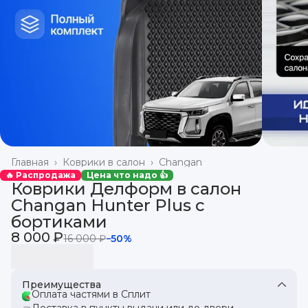
Главная
›
Коврики в салон
›
Changan
🔥 Распродажа
Цена что надо 👍
Коврики Делформ в салон
Changan Hunter Plus с
бортиками
8 000 ₽
16 000 ₽
−
50
%
Преимущества
Оплата частями в Сплит
Доставка в пункты выдачи или до двери