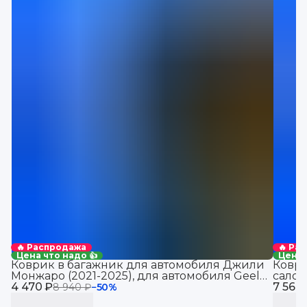
🔥 Распродажа
🔥 Ра
Цена что надо 👍
Цена 
Коврик в багажник для автомобиля Джили
Коври
Монжаро (2021-2025), для автомобиля Geely
салон
4 470 ₽
Monjaro, EVA 3D
7 560
8 940 ₽
−
50
%