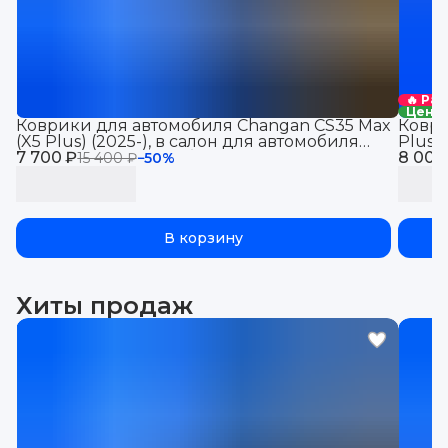
🔥 Ра
Цена 
Коврики для автомобиля Changan CS35 Max
Коври
(X5 Plus) (2025-), в салон для автомобиля
Plus 
7 700 ₽
Чанган CS35 Макс с бортиками, эва, eva
8 000
автом
15 400 ₽
−
50
%
борти
В корзину
Хиты продаж