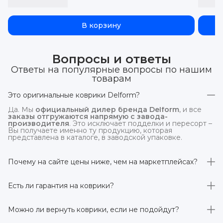
В корзину
Вопросы и ответы
Ответы на популярные вопросы по нашим
товарам
Это оригинальные коврики Delform?
Да. Мы
официальный дилер бренда Delform
, и все
заказы отгружаются напрямую с завода-
производителя
. Это исключает подделки и пересорт –
Вы получаете именно ту продукцию, которая
представлена в каталоге, в заводской упаковке.
Почему на сайте цены ниже, чем на маркетплейсах?
На
delform.shop
нет комиссий маркетплейсов
. Плюс
отгрузка идёт
напрямую со склада производителя
,
Есть ли гарантия на коврики?
без посредников.
Да, на все коврики действует гарантия 
производителя 3 года
. Если в течение этого срока
Можно ли вернуть коврики, если не подойдут?
обнаружится производственный дефект – заменим
товар или вернём деньги.